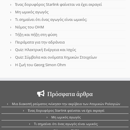
Ένας δορυφόρος Starlink φαίνεται να έχει εκραγεί
Μη ωμικός αγωγός
Τι σημαίνει ότι ένας αγωγός είναι ωμικός;
Νόμος του OHM
Τήξη και πήξη στη φύση
Πειράματα για την αδράνεια
Quiz: Ηλεκτρική Ενέργεια και Ισχύς
Quiz: Σύμβολα και ονόματα Χημικών Στοιχείων
Η ζωή του Georg Simon Ohm
Πρόσφατα άρθρα
Μια διακοπή ρεύματος «νίκησε» την ακρίβεια των Ατομικών Ρολογιών
Ένας δορυφόρος Starlink φαίνεται να έχει εκραγεί
Μη ωμικός αγωγός
Τι σημαίνει ότι ένας αγωγός είναι ωμικός;