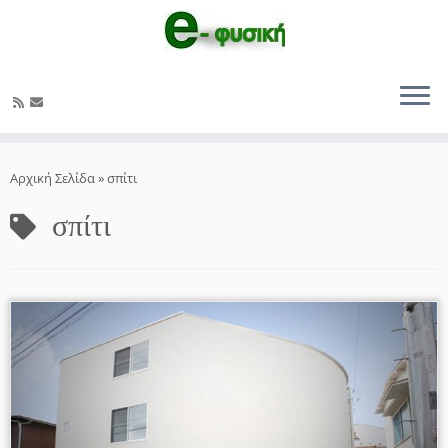
Μετάβαση
στο
Αρχική Σελίδα
»
σπίτι
περιεχόμενο
σπίτι