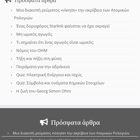
Μια διακοπή ρεύματος «νίκησε» την ακρίβεια των Ατομικών
Ρολογιών
Ένας δορυφόρος Starlink φαίνεται να έχει εκραγεί
Μη ωμικός αγωγός
Τι σημαίνει ότι ένας αγωγός είναι ωμικός;
Νόμος του OHM
Τήξη και πήξη στη φύση
Πειράματα για την αδράνεια
Quiz: Ηλεκτρική Ενέργεια και Ισχύς
Quiz: Σύμβολα και ονόματα Χημικών Στοιχείων
Η ζωή του Georg Simon Ohm
Πρόσφατα άρθρα
Μια διακοπή ρεύματος «νίκησε» την ακρίβεια των Ατομικών Ρολογιών