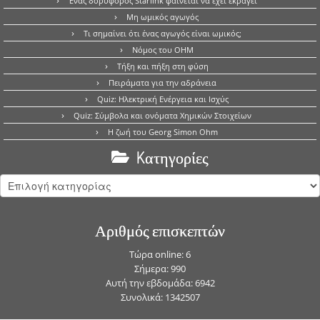
Ένας δορυφόρος Starlink φαίνεται να έχει εκραγεί
Μη ωμικός αγωγός
Τι σημαίνει ότι ένας αγωγός είναι ωμικός;
Νόμος του OHM
Τήξη και πήξη στη φύση
Πειράματα για την αδράνεια
Quiz: Ηλεκτρική Ενέργεια και Ισχύς
Quiz: Σύμβολα και ονόματα Χημικών Στοιχείων
Η ζωή του Georg Simon Ohm
Kατηγορίες
Kατηγορίες
Αριθμός επισκεπτών
Τώρα online: 6
Σήμερα: 990
Αυτή την εβδομάδα: 6942
Συνολικά: 1342507