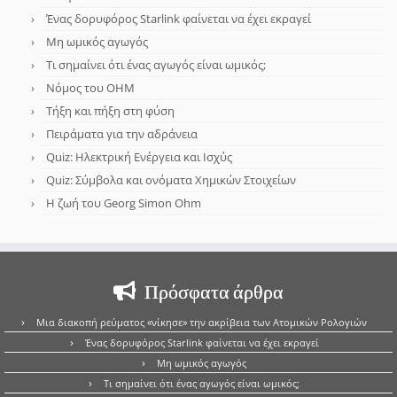
Ένας δορυφόρος Starlink φαίνεται να έχει εκραγεί
Μη ωμικός αγωγός
Τι σημαίνει ότι ένας αγωγός είναι ωμικός;
Νόμος του OHM
Τήξη και πήξη στη φύση
Πειράματα για την αδράνεια
Quiz: Ηλεκτρική Ενέργεια και Ισχύς
Quiz: Σύμβολα και ονόματα Χημικών Στοιχείων
Η ζωή του Georg Simon Ohm
Πρόσφατα άρθρα
Μια διακοπή ρεύματος «νίκησε» την ακρίβεια των Ατομικών Ρολογιών
Ένας δορυφόρος Starlink φαίνεται να έχει εκραγεί
Μη ωμικός αγωγός
Τι σημαίνει ότι ένας αγωγός είναι ωμικός;