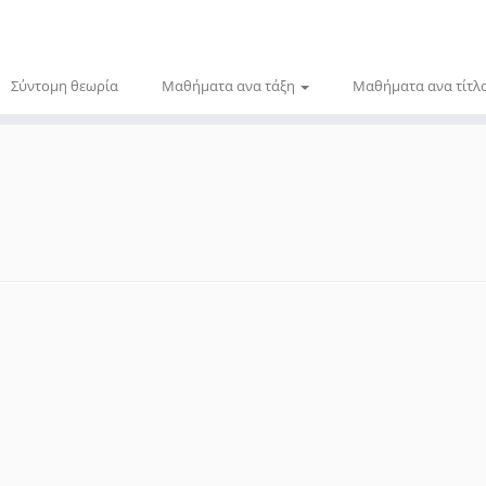
Σύντομη θεωρία
Μαθήματα ανα τάξη
Μαθήματα ανα τίτλ