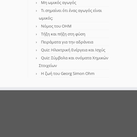
Μη ωμικός αγωγός
Τι σημαίνει ότι ένας αγωγός είναι
ωμικός;
Νόμος του OHM
Τήξη και πήξη στη φύση
Πειράματα για την αδράνεια
Quiz: Ηλεκτρική Ενέργεια και Ισχύς
Quiz: Σύμβολα και ονόματα Χημικών
Στοιχείων
Η ζωή του Georg Simon Ohm