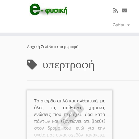
Άρθρα
Μετάβαση
στο
Αρχική Σελίδα
»
υπερτροφή
περιεχόμενο
υπερτροφή
Το σκόρδο απλό και ανθεκτικό, με
όλες τις απίθανες χημικές
ενώσεις που περιέχει, δρα κατά
πάντων και εξοντώνει ότι βρεθεί
στον δρόμο του, ενώ για την
υγεία μας είναι σχεδόν πανάκεια.