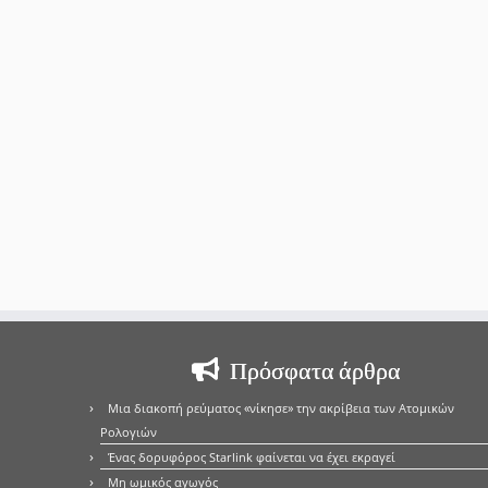
Πρόσφατα άρθρα
Μια διακοπή ρεύματος «νίκησε» την ακρίβεια των Ατομικών
Ρολογιών
Ένας δορυφόρος Starlink φαίνεται να έχει εκραγεί
Μη ωμικός αγωγός