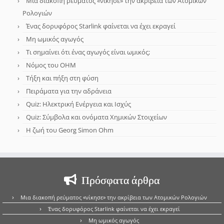
Μια διακοπή ρεύματος «νίκησε» την ακρίβεια των Ατομικών
Ρολογιών
Ένας δορυφόρος Starlink φαίνεται να έχει εκραγεί
Μη ωμικός αγωγός
Τι σημαίνει ότι ένας αγωγός είναι ωμικός;
Νόμος του OHM
Τήξη και πήξη στη φύση
Πειράματα για την αδράνεια
Quiz: Ηλεκτρική Ενέργεια και Ισχύς
Quiz: Σύμβολα και ονόματα Χημικών Στοιχείων
Η ζωή του Georg Simon Ohm
Πρόσφατα άρθρα
Μια διακοπή ρεύματος «νίκησε» την ακρίβεια των Ατομικών Ρολογιών
Ένας δορυφόρος Starlink φαίνεται να έχει εκραγεί
Μη ωμικός αγωγός