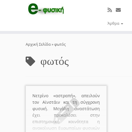
Άρθρα
Μετάβαση
στο
Αρχική Σελίδα
»
φωτός
περιεχόμενο
φωτός
Νετρίνο «αστραπή», απειλούν
τον Αϊνστάιν και τη σύγχρονη
φυσική. Μεγάλη αναστάτωση
έχει προκαλέσει στην
επιστημονική κοινότητα η
ανακοίνωση Ευρωπαίων φυσικών