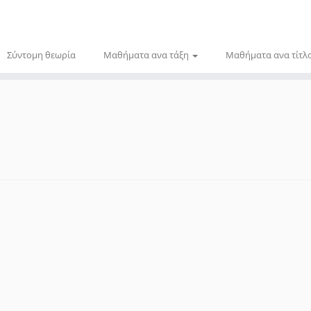
Σύντομη θεωρία
Μαθήματα ανα τάξη
Μαθήματα ανα τίτλ