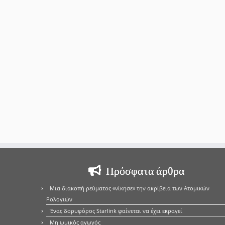
Πρόσφατα άρθρα
Μια διακοπή ρεύματος «νίκησε» την ακρίβεια των Ατομικών
Ρολογιών
Ένας δορυφόρος Starlink φαίνεται να έχει εκραγεί
Μη ωμικός αγωγός