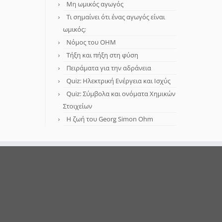
Μη ωμικός αγωγός
Τι σημαίνει ότι ένας αγωγός είναι
ωμικός;
Νόμος του OHM
Τήξη και πήξη στη φύση
Πειράματα για την αδράνεια
Quiz: Ηλεκτρική Ενέργεια και Ισχύς
Quiz: Σύμβολα και ονόματα Χημικών
Στοιχείων
Η ζωή του Georg Simon Ohm