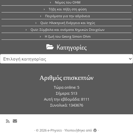
Νόμος του OHM
Τήξη και πήξη στη φύση
Πειράματα για την αδράνεια
Quiz: Ηλεκτρική Ενέργεια και Ισχύς
Quiz: Σύμβολα και ονόματα Χημικών Στοιχείων
Η ζωή του Georg Simon Ohm
Kατηγορίες
Kατηγορίες
Αριθμός επισκεπτών
Τώρα online: 5
Σήμερα: 513
Αυτή την εβδομάδα: 8111
Συνολικά: 1343676
·
© 2026
e-Physics
·
Υλοποιήθηκε από
·