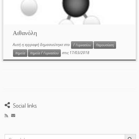
Αιθανόλη
Αυτή η εγγραφή δημοσιεύτηκε στο
Γ΄ Γυμνασίου
Παρουσίαση
στις
17/03/2018
Χημεία
Χημεία Γ΄ Γυμνασίου
Social links
Search Button
Search