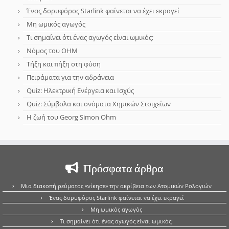
Ένας δορυφόρος Starlink φαίνεται να έχει εκραγεί
Μη ωμικός αγωγός
Τι σημαίνει ότι ένας αγωγός είναι ωμικός;
Νόμος του OHM
Τήξη και πήξη στη φύση
Πειράματα για την αδράνεια
Quiz: Ηλεκτρική Ενέργεια και Ισχύς
Quiz: Σύμβολα και ονόματα Χημικών Στοιχείων
Η ζωή του Georg Simon Ohm
Πρόσφατα άρθρα
Μια διακοπή ρεύματος «νίκησε» την ακρίβεια των Ατομικών Ρολογιών
Ένας δορυφόρος Starlink φαίνεται να έχει εκραγεί
Μη ωμικός αγωγός
Τι σημαίνει ότι ένας αγωγός είναι ωμικός;