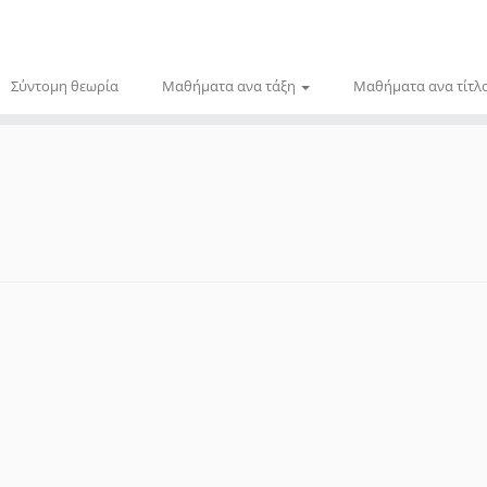
Σύντομη θεωρία
Μαθήματα ανα τάξη
Μαθήματα ανα τίτλ