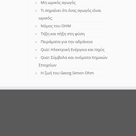
Μη ωμικός αγωγός
Τι σημαίνει ότι ένας αγωγός είναι
ωμικός;
Νόμος του OHM
Τήξη και πήξη στη φύση
Πειράματα για την αδράνεια
Quiz: Ηλεκτρική Ενέργεια και Ισχύς
Quiz: Σύμβολα και ονόματα Χημικών
Στοιχείων
Η ζωή του Georg Simon Ohm