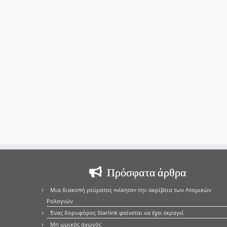
Πρόσφατα άρθρα
Μια διακοπή ρεύματος «νίκησε» την ακρίβεια των Ατομικών
Ρολογιών
Ένας δορυφόρος Starlink φαίνεται να έχει εκραγεί
Μη ωμικός αγωγός