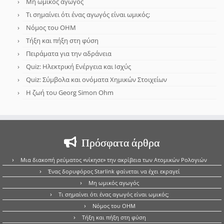
Μη ωμικός αγωγός
Τι σημαίνει ότι ένας αγωγός είναι ωμικός;
Νόμος του OHM
Τήξη και πήξη στη φύση
Πειράματα για την αδράνεια
Quiz: Ηλεκτρική Ενέργεια και Ισχύς
Quiz: Σύμβολα και ονόματα Χημικών Στοιχείων
Η ζωή του Georg Simon Ohm
Πρόσφατα άρθρα
Μια διακοπή ρεύματος «νίκησε» την ακρίβεια των Ατομικών Ρολογιών
Ένας δορυφόρος Starlink φαίνεται να έχει εκραγεί
Μη ωμικός αγωγός
Τι σημαίνει ότι ένας αγωγός είναι ωμικός;
Νόμος του OHM
Τήξη και πήξη στη φύση