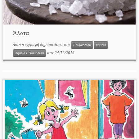
Άλατα
Αυτή η εγγραφή δημοσιεύτηκε στο
Γ΄ Γυμνασίου
Χημεία
στις
24/12/2016
Χημεία Γ΄ Γυμνασίου