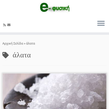
Μετάβαση
στο
Αρχική Σελίδα
»
άλατα
περιεχόμενο
άλατα