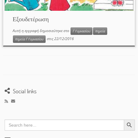
Εξουδετέρωση
Αυτή η εγγραφή δημοσιεύτηκε στο
Γ΄ Γυμνασίου
Χημεία
στις
22/12/2016
Χημεία Γ΄ Γυμνασίου
Social links
Search Button
Search
for: