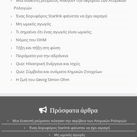
Μια διακοπή ρεύματος «νίκησε» την ακρίβεια των Ατομικών
Ρολογιών
Ένας δορυφόρος Starlink φαίνεται να έχει εκραγεί
Μη ωμικός αγωγός
Τι σημαίνει ότι ένας αγωγός είναι ωμικός;
Νόμος του OHM
Τήξη και πήξη στη φύση
Πειράματα για την αδράνεια
Quiz: Ηλεκτρική Ενέργεια και Ισχύς
Quiz: Σύμβολα και ονόματα Χημικών Στοιχείων
Η ζωή του Georg Simon Ohm
Πρόσφατα άρθρα
Μια διακοπή ρεύματος «νίκησε» την ακρίβεια των Ατομικών Ρολογιών
Ένας δορυφόρος Starlink φαίνεται να έχει εκραγεί
Μη ωμικός αγωγός