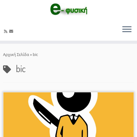
Μετάβαση
στο
Αρχική Σελίδα
»
bic
περιεχόμενο
bic