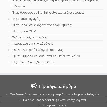
Μια διακοπή ρεύματος «νίκησε» την ακρίβεια των Ατομικών
Ρολογιών
Ένας δορυφόρος Starlink φαίνεται να έχει εκραγεί
Μη ωμικός αγωγός
Τι σημαίνει ότι ένας αγωγός είναι ωμικός;
Νόμος του OHM
Τήξη και πήξη στη φύση
Πειράματα για την αδράνεια
Quiz: Ηλεκτρική Ενέργεια και Ισχύς
Quiz: Σύμβολα και ονόματα Χημικών Στοιχείων
Η ζωή του Georg Simon Ohm
Πρόσφατα άρθρα
Μια διακοπή ρεύματος «νίκησε» την ακρίβεια των Ατομικών Ρολογιών
Ένας δορυφόρος Starlink φαίνεται να έχει εκραγεί
Μη ωμικός αγωγός