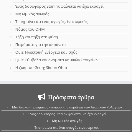
Ένας δορυφόρος Starlink φαίνεται να έχει εκραγεί
Μη ωμικός αγωγός
Τι σημαίνει ότι ένας αγωγός είναι ωμικός;
Νόμος του OHM
Τήξη και πήξη στη φύση
Πειράματα για την αδράνεια
Quiz: Ηλεκτρική Ενέργεια και Ισχύς
Quiz: Σύμβολα και ονόματα Χημικών Στοιχείων
Η ζωή του Georg Simon Ohm
Πρόσφατα άρθρα
Μια διακοπή ρεύματος «νίκησε» την ακρίβεια των Ατομικών Ρολογιών
Ένας δορυφόρος Starlink φαίνεται να έχει εκραγεί
Μη ωμικός αγωγός
Τι σημαίνει ότι ένας αγωγός είναι ωμικός;