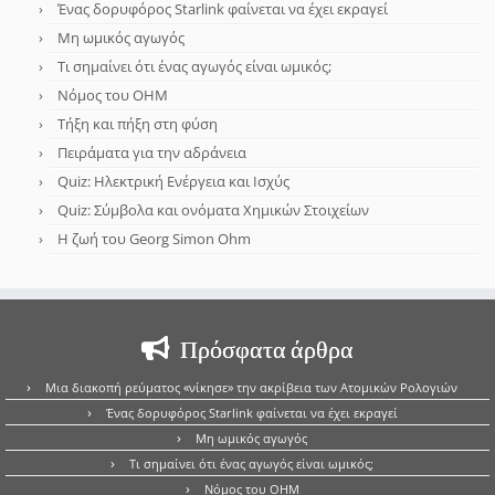
Ένας δορυφόρος Starlink φαίνεται να έχει εκραγεί
Μη ωμικός αγωγός
Τι σημαίνει ότι ένας αγωγός είναι ωμικός;
Νόμος του OHM
Τήξη και πήξη στη φύση
Πειράματα για την αδράνεια
Quiz: Ηλεκτρική Ενέργεια και Ισχύς
Quiz: Σύμβολα και ονόματα Χημικών Στοιχείων
Η ζωή του Georg Simon Ohm
Πρόσφατα άρθρα
Μια διακοπή ρεύματος «νίκησε» την ακρίβεια των Ατομικών Ρολογιών
Ένας δορυφόρος Starlink φαίνεται να έχει εκραγεί
Μη ωμικός αγωγός
Τι σημαίνει ότι ένας αγωγός είναι ωμικός;
Νόμος του OHM