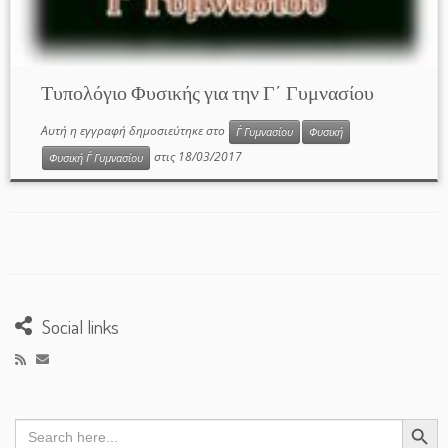
Τυπολόγιο Φυσικής για την Γ΄ Γυμνασίου
Αυτή η εγγραφή δημοσιεύτηκε στο
Γ΄ Γυμνασίου
Φυσική
στις
18/03/2017
Φυσική Γ΄ Γυμνασίου
Social links
Search Button
Search
for: