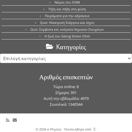
Νόμος του OHM
Τήξη και πήξη στη φύση
Πειράματα για την αδράνεια
Quiz: Ηλεκτρική Ενέργεια και Ισχύς
Quiz: Σύμβολα και ονόματα Χημικών Στοιχείων
Η ζωή του Georg Simon Ohm
Kατηγορίες
Kατηγορίες
Αριθμός επισκεπτών
Τώρα online: 8
Σήμερα: 391
Αυτή την εβδομάδα: 4979
Συνολικά: 1340544
·
© 2026
e-Physics
·
Υλοποιήθηκε από
·