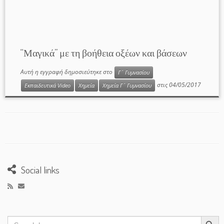
“Μαγικά” με τη βοήθεια οξέων και βάσεων
Αυτή η εγγραφή δημοσιεύτηκε στο
Γ΄ Γυμνασίου
στις
04/05/2017
Εκπαιδευτικά Video
Χημεία
Χημεία Γ΄ Γυμνασίου
Social links
Search Button
Search