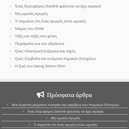
Ένας δορυφόρος Starlink φαίνεται να έχει εκραγεί
Μη ωμικός αγωγός
Τι σημαίνει ότι ένας αγωγός είναι ωμικός;
Νόμος του OHM
Τήξη και πήξη στη φύση
Πειράματα για την αδράνεια
Quiz: Ηλεκτρική Ενέργεια και Ισχύς
Quiz: Σύμβολα και ονόματα Χημικών Στοιχείων
Η ζωή του Georg Simon Ohm
Πρόσφατα άρθρα
Μια διακοπή ρεύματος «νίκησε» την ακρίβεια των Ατομικών Ρολογιών
Ένας δορυφόρος Starlink φαίνεται να έχει εκραγεί
Μη ωμικός αγωγός
Τι σημαίνει ότι ένας αγωγός είναι ωμικός;