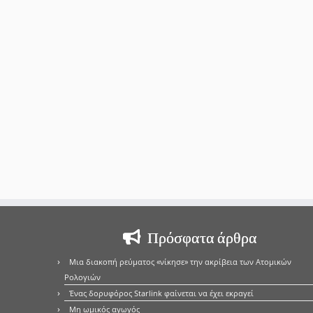
Πρόσφατα άρθρα
Μια διακοπή ρεύματος «νίκησε» την ακρίβεια των Ατομικών
Ρολογιών
Ένας δορυφόρος Starlink φαίνεται να έχει εκραγεί
Μη ωμικός αγωγός