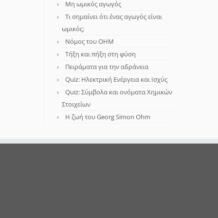
Μη ωμικός αγωγός
Τι σημαίνει ότι ένας αγωγός είναι
ωμικός;
Νόμος του OHM
Τήξη και πήξη στη φύση
Πειράματα για την αδράνεια
Quiz: Ηλεκτρική Ενέργεια και Ισχύς
Quiz: Σύμβολα και ονόματα Χημικών
Στοιχείων
Η ζωή του Georg Simon Ohm