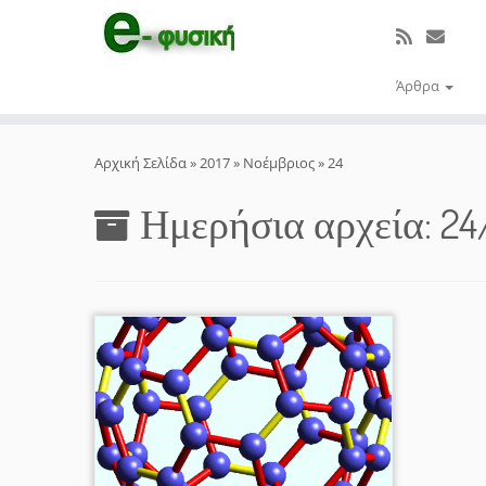
Άρθρα
Μετάβαση
στο
Αρχική Σελίδα
»
2017
»
Νοέμβριος
»
24
περιεχόμενο
Ημερήσια αρχεία:
24