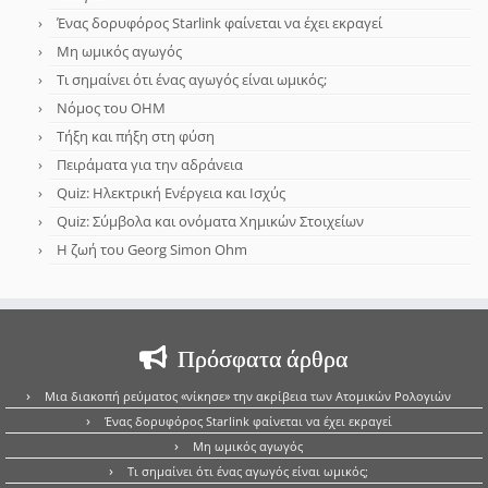
Ένας δορυφόρος Starlink φαίνεται να έχει εκραγεί
Μη ωμικός αγωγός
Τι σημαίνει ότι ένας αγωγός είναι ωμικός;
Νόμος του OHM
Τήξη και πήξη στη φύση
Πειράματα για την αδράνεια
Quiz: Ηλεκτρική Ενέργεια και Ισχύς
Quiz: Σύμβολα και ονόματα Χημικών Στοιχείων
Η ζωή του Georg Simon Ohm
Πρόσφατα άρθρα
Μια διακοπή ρεύματος «νίκησε» την ακρίβεια των Ατομικών Ρολογιών
Ένας δορυφόρος Starlink φαίνεται να έχει εκραγεί
Μη ωμικός αγωγός
Τι σημαίνει ότι ένας αγωγός είναι ωμικός;