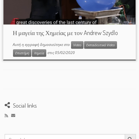
Η μαγεία της Χημείας με τον Andrew Szydlo
Αυτή η εγγραφή δημοσιεύτηκε στο
Video
Εκπαιδευτικά Video
στις
05/02/2020
Επιστήμη
Χημεία
Social links
Search Button
Search