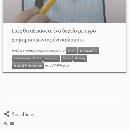
Πως θα αδειάσετε ένα δοχείο με υγρό
χρησιμοποιώντας ένα καλαμάκι;
Αυτή η εγγραφή δημοσιεύτηκε στο
Video
Β΄ Γυμνασίου
Εκπαιδευτικά Video
Επιστήμη
Πίεση
Φυσική
στις
24/04/2020
Φυσική Β΄ Γυμνασίου
Social links