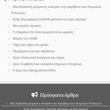
Μια διακοπή ρεύματος «νίκησε» την ακρίβεια των Ατομικών
Ρολογιών
Ένας δορυφόρος Starlink φαίνεται να έχει εκραγεί
Μη ωμικός αγωγός
Τι σημαίνει ότι ένας αγωγός είναι ωμικός;
Νόμος του OHM
Τήξη και πήξη στη φύση
Πειράματα για την αδράνεια
Quiz: Ηλεκτρική Ενέργεια και Ισχύς
Quiz: Σύμβολα και ονόματα Χημικών Στοιχείων
Η ζωή του Georg Simon Ohm
Πρόσφατα άρθρα
Μια διακοπή ρεύματος «νίκησε» την ακρίβεια των Ατομικών Ρολογιών
Ένας δορυφόρος Starlink φαίνεται να έχει εκραγεί