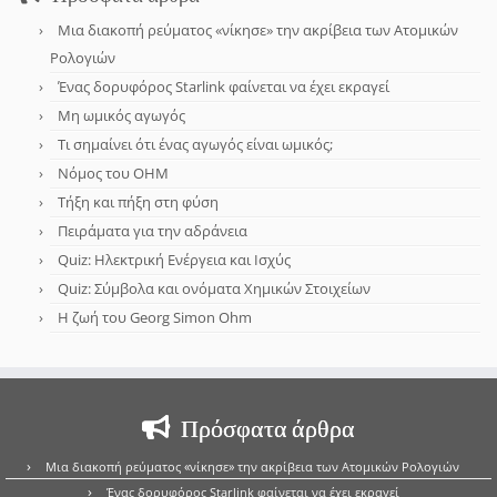
Μια διακοπή ρεύματος «νίκησε» την ακρίβεια των Ατομικών
Ρολογιών
Ένας δορυφόρος Starlink φαίνεται να έχει εκραγεί
Μη ωμικός αγωγός
Τι σημαίνει ότι ένας αγωγός είναι ωμικός;
Νόμος του OHM
Τήξη και πήξη στη φύση
Πειράματα για την αδράνεια
Quiz: Ηλεκτρική Ενέργεια και Ισχύς
Quiz: Σύμβολα και ονόματα Χημικών Στοιχείων
Η ζωή του Georg Simon Ohm
Πρόσφατα άρθρα
Μια διακοπή ρεύματος «νίκησε» την ακρίβεια των Ατομικών Ρολογιών
Ένας δορυφόρος Starlink φαίνεται να έχει εκραγεί