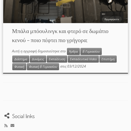
Μπάλα μπόουλινγκ και φτερό σε δωμάτιο
κενού – ποιο πέφτει πιο γρήγορα;
Αυτή η εγγραφή δημοσιεύτηκε στο
Άρθρα
Β΄ Γυμνασίου
Διάστημα
Δυνάμεις
Εκπαίδευση
Εκπαιδευτικά Video
Επιστήμη
στις
03/12/2024
Φυσική
Φυσική Β΄ Γυμνασίου
Social links