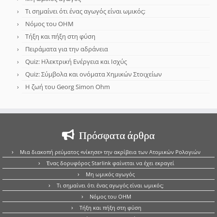
Τι σημαίνει ότι ένας αγωγός είναι ωμικός;
Νόμος του OHM
Τήξη και πήξη στη φύση
Πειράματα για την αδράνεια
Quiz: Ηλεκτρική Ενέργεια και Ισχύς
Quiz: Σύμβολα και ονόματα Χημικών Στοιχείων
Η ζωή του Georg Simon Ohm
Πρόσφατα άρθρα
Μια διακοπή ρεύματος «νίκησε» την ακρίβεια των Ατομικών Ρολογιών
Ένας δορυφόρος Starlink φαίνεται να έχει εκραγεί
Μη ωμικός αγωγός
Τι σημαίνει ότι ένας αγωγός είναι ωμικός;
Νόμος του OHM
Τήξη και πήξη στη φύση