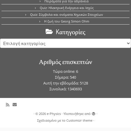
Πειράματα για την αδράνεια
Quiz: Ηλεκτρική Ενέργεια και Ισχύς
Quiz: Σύμβολα και ονόματα Χημικών Στοιχείων
Η ζωή του Georg Simon Ohm
Kατηγορίες
Kατηγορίες
Αριθμός επισκεπτών
Τώρα online: 6
Σήμερα: 540
Αυτή την εβδομάδα: 5128
Συνολικά: 1340693
·
© 2026
e-Physics
·
Υλοποιήθηκε από
·
Σχεδιασμένο με το
Customizr theme
·