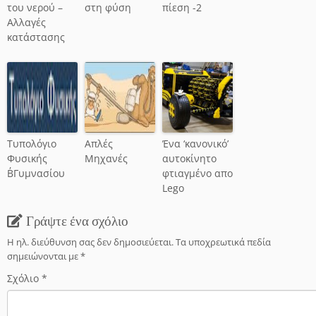
του νερού –
στη φύση
πίεση -2
Αλλαγές
κατάστασης
Τυπολόγιο
Απλές
Ένα ‘κανονικό’
Φυσικής
Μηχανές
αυτοκίνητο
Β΄Γυμνασίου
φτιαγμένο απο
Lego
Γράψτε ένα σχόλιο
Η ηλ. διεύθυνση σας δεν δημοσιεύεται.
Τα υποχρεωτικά πεδία
σημειώνονται με
*
Σχόλιο
*