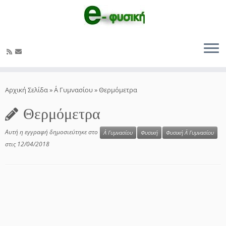
Μετάβαση
στο
Αρχική Σελίδα
»
Α΄ Γυμνασίου
»
Θερμόμετρα
περιεχόμενο
Θερμόμετρα
Αυτή η εγγραφή δημοσιεύτηκε στο
Α΄ Γυμνασίου
Φυσική
Φυσική Α΄ Γυμνασίου
στις
12/04/2018