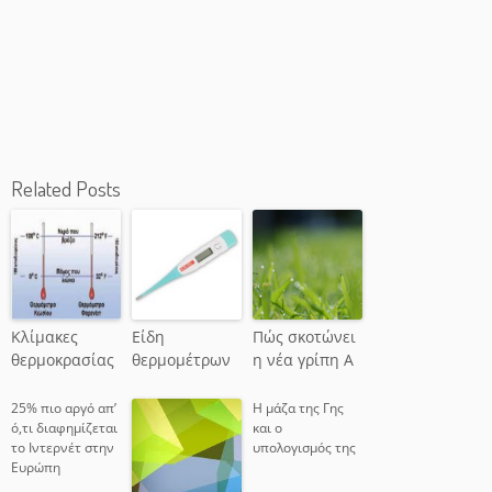
Related Posts
Κλίμακες
Είδη
Πώς σκοτώνει
θερμοκρασίας
θερμομέτρων
η νέα γρίπη Α
25% πιο αργό απ’
Η μάζα της Γης
ό,τι διαφημίζεται
και ο
το Ιντερνέτ στην
υπολογισμός της
Ευρώπη