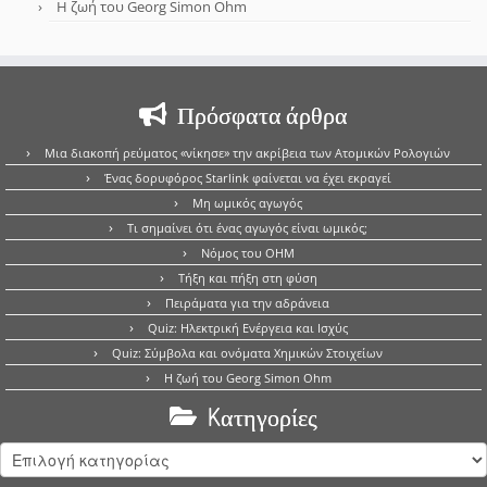
Η ζωή του Georg Simon Ohm
Πρόσφατα άρθρα
Μια διακοπή ρεύματος «νίκησε» την ακρίβεια των Ατομικών Ρολογιών
Ένας δορυφόρος Starlink φαίνεται να έχει εκραγεί
Μη ωμικός αγωγός
Τι σημαίνει ότι ένας αγωγός είναι ωμικός;
Νόμος του OHM
Τήξη και πήξη στη φύση
Πειράματα για την αδράνεια
Quiz: Ηλεκτρική Ενέργεια και Ισχύς
Quiz: Σύμβολα και ονόματα Χημικών Στοιχείων
Η ζωή του Georg Simon Ohm
Kατηγορίες
Kατηγορίες