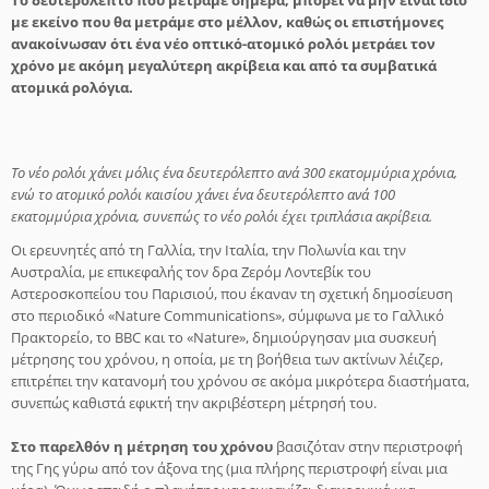
Το δευτερόλεπτο που μετράμε σήμερα, μπορεί να μην είναι ίδιο
με εκείνο που θα μετράμε στο μέλλον, καθώς οι επιστήμονες
ανακοίνωσαν ότι ένα νέο οπτικό-ατομικό ρολόι μετράει τον
χρόνο με ακόμη μεγαλύτερη ακρίβεια και από τα συμβατικά
ατομικά ρολόγια.
Το νέο ρολόι χάνει μόλις ένα δευτερόλεπτο ανά 300 εκατομμύρια χρόνια,
ενώ το ατομικό ρολόι καισίου χάνει ένα δευτερόλεπτο ανά 100
εκατομμύρια χρόνια, συνεπώς το νέο ρολόι έχει τριπλάσια ακρίβεια.
Οι ερευνητές από τη Γαλλία, την Ιταλία, την Πολωνία και την
Αυστραλία, με επικεφαλής τον δρα Ζερόμ Λοντεβίκ του
Αστεροσκοπείου του Παρισιού, που έκαναν τη σχετική δημοσίευση
στο περιοδικό «Nature Communications», σύμφωνα με το Γαλλικό
Πρακτορείο, το BBC και το «Nature», δημιούργησαν μια συσκευή
μέτρησης του χρόνου, η οποία, με τη βοήθεια των ακτίνων λέιζερ,
επιτρέπει την κατανομή του χρόνου σε ακόμα μικρότερα διαστήματα,
συνεπώς καθιστά εφικτή την ακριβέστερη μέτρησή του.
Στο παρελθόν η μέτρηση του χρόνου
βασιζόταν στην περιστροφή
της Γης γύρω από τον άξονα της (μια πλήρης περιστροφή είναι μια