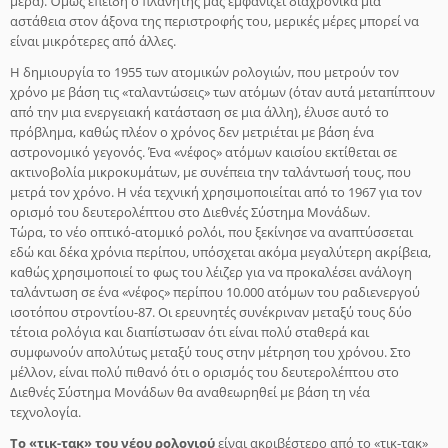
μέρα). Όμως επειδή ο πλανήτης μας εμφανίζει διαχρονικά μια
αστάθεια στον άξονα της περιστροφής του, μερικές μέρες μπορεί να
είναι μικρότερες από άλλες.
Η δημιουργία το 1955 των ατομικών ρολογιών, που μετρούν τον
χρόνο με βάση τις «ταλαντώσεις» των ατόμων (όταν αυτά μεταπίπτουν
από την μια ενεργειακή κατάσταση σε μια άλλη), έλυσε αυτό το
πρόβλημα, καθώς πλέον ο χρόνος δεν μετριέται με βάση ένα
αστρονομικό γεγονός. Ένα «νέφος» ατόμων καισίου εκτίθεται σε
ακτινοβολία μικροκυμάτων, με συνέπεια την ταλάντωσή τους, που
μετρά τον χρόνο. Η νέα τεχνική χρησιμοποιείται από το 1967 για τον
ορισμό του δευτερολέπτου στο Διεθνές Σύστημα Μονάδων.
Τώρα, το νέο οπτικό-ατομικό ρολόι, που ξεκίνησε να αναπτύσσεται
εδώ και δέκα χρόνια περίπου, υπόσχεται ακόμα μεγαλύτερη ακρίβεια,
καθώς χρησιμοποιεί το φως του λέιζερ για να προκαλέσει ανάλογη
ταλάντωση σε ένα «νέφος» περίπου 10.000 ατόμων του ραδιενεργού
ισοτόπου στροντίου-87. Οι ερευνητές συνέκριναν μεταξύ τους δύο
τέτοια ρολόγια και διαπίστωσαν ότι είναι πολύ σταθερά και
συμφωνούν απολύτως μεταξύ τους στην μέτρηση του χρόνου. Στο
μέλλον, είναι πολύ πιθανό ότι ο ορισμός του δευτερολέπτου στο
Διεθνές Σύστημα Μονάδων θα αναθεωρηθεί με βάση τη νέα
τεχνολογία.
Το «τικ-τακ» του νέου ρολογιού
είναι ακριβέστερο από το «τικ-τακ»