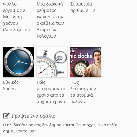
Φύλλο
Μια διακοπή
Συμμετρία
εργασίας 2 –
ρεύματος
αριθμών – 2
Μέτρηση
«νίκησε» την
χρόνου
ακρίβεια των
(Απαντήσεις)
Ατομικών
Ρολογιών
Εθνικός
Πώς
Πως
Χρόνος
μετρούσαν το
λειτουργούν
χρόνο από τα
τα ατομικά
αρχαία χρόνια
ρολόγια
Γράψτε ένα σχόλιο
Η ηλ. διεύθυνση σας δεν δημοσιεύεται.
Τα υποχρεωτικά πεδία
σημειώνονται με
*