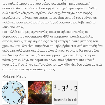
του παλαιότερου ατομικού ρολογιού, επειδή η μικροκυματική
ακτινοβολία στο δεύτερο λειτουργεί με συχνότητα περίπου 10 Ghz,
ενώ η ακτίνα λέιζερ του πρώτου έχει συχνότητα χιλιάδες φορές
μεγαλύτερη, πράγμα που επιτρέπει τον διαχωρισμό του χρόνου σε
πολύ περισσότερα «διαστήματα» (ο χρόνος που μεσολαβεί από το
«τικ» στο «τακ»).
Για πολλές κρίσιμες τεχνολογίες, όπως οι τηλεπικοινωνίες, οι
δορυφόροι του συστήματος GPS, οι χρηματιστηριακές και άλλες
αγορές, είναι ζωτικής σημασίας η ακριβέστερη δυνατή μέτρηση του
χρόνου. Έτσι, δεν είναι παράξενο που ήδη βρίσκεται υπό ανάπτυξη ένα
ακόμα μεγαλύτερης ακρίβειας ρολόι ιόντων, το οποίο θα χάνει μόλις
ένα δευτερόλεπτο ανά 3,7 δισεκατομμύρια χρόνια. Προς το παρόν
πάντως, το εν λόγω πειραματικό ρολόι, που βρίσκεται στο Εθνικό
Ινστιτούτο Προτύπων και Τεχνολογίας των ΗΠΑ, δεν θεωρείται αρκετά
σταθερό για να τύχει ευρείας χρήσης.
Related Posts