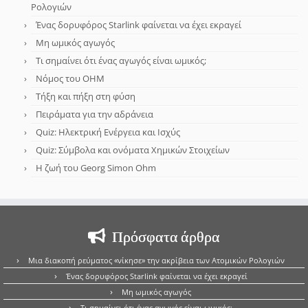
Ρολογιών
Ένας δορυφόρος Starlink φαίνεται να έχει εκραγεί
Μη ωμικός αγωγός
Τι σημαίνει ότι ένας αγωγός είναι ωμικός;
Νόμος του OHM
Τήξη και πήξη στη φύση
Πειράματα για την αδράνεια
Quiz: Ηλεκτρική Ενέργεια και Ισχύς
Quiz: Σύμβολα και ονόματα Χημικών Στοιχείων
Η ζωή του Georg Simon Ohm
Πρόσφατα άρθρα
Μια διακοπή ρεύματος «νίκησε» την ακρίβεια των Ατομικών Ρολογιών
Ένας δορυφόρος Starlink φαίνεται να έχει εκραγεί
Μη ωμικός αγωγός
Τι σημαίνει ότι ένας αγωγός είναι ωμικός;