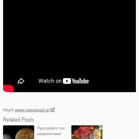
Πηγή:
www.newsbeast.gr
Related Posts
Προτιμήστε τον
μαυροπίνακα!