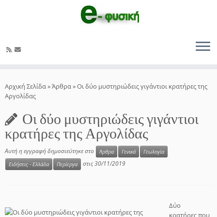
Μετάβαση
στο
Αρχική Σελίδα
»
Άρθρα
»
Οι δύο μυστηριώδεις γιγάντιοι κρατήρες της
περιεχόμενο
Αργολίδας
Οι δύο μυστηριώδεις γιγάντιοι
κρατήρες της Αργολίδας
Αυτή η εγγραφή δημοσιεύτηκε στο
Άρθρα
Γενικά
Γεωλογία
στις
30/11/2019
Ειδήσεις - Ελλάδα
Περίεργα
Δύο
κρατήρες που