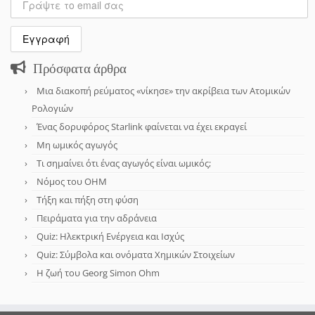
Πρόσφατα άρθρα
Μια διακοπή ρεύματος «νίκησε» την ακρίβεια των Ατομικών
Ρολογιών
Ένας δορυφόρος Starlink φαίνεται να έχει εκραγεί
Μη ωμικός αγωγός
Τι σημαίνει ότι ένας αγωγός είναι ωμικός;
Νόμος του OHM
Τήξη και πήξη στη φύση
Πειράματα για την αδράνεια
Quiz: Ηλεκτρική Ενέργεια και Ισχύς
Quiz: Σύμβολα και ονόματα Χημικών Στοιχείων
Η ζωή του Georg Simon Ohm