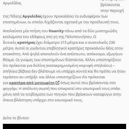
βρίσκονται
στην περιοχή
της Πέλεης
Αργολίδας
έχουν προκαλέσει το ενδιαφέρον των
επιστημόνων, οι οποίοι διχάζονται σχετικά με την προέλευσή τους.
Απολαύστε μία πτήση του
Haanity
πάνω από τα δύο μυστηριώδη
κοιλώματα του εδάφους στη γη της Πελοποννήσου. Ο
δυτικός
κρατήρας
έχει διάμετρο 215 μέτρα και ο ανατολικός 230
μέτρα. Αυτοί οι γιγάντιοι επιβλητικοί κρατήρες προκαλούν δέος στον
επισκέπτη. Από ψηλά αποτελούν ένα απίστευτο, απόκοσμο, εξωγήινο
θέαμα. Οι γνώμες των επιστημόνων διίστανται. Άλλοι υποστηρίζουν
ότι πρόκειται για δολίνη (κατακρημνισμένη κορυφή σπηλαίου) –
σπήλαιο βέβαια δεν βλέπουμε να υπάρχει κοντά και θα πρέπει να ήταν
τεράστιο αν υπήρξε- και άλλοι υποστηρίζουν ότι πρόκειται
για
κρατήρα από μετεωρίτη
, όπως αυτοί που βρίσκονται στο
φεγγάρι. Η απόλυτη σιωπή που επικρατεί στο εσωτερικό τους σπάει
μόνο από τα τιτιβίσματα των πτηνών που βρίσκουν καταφύγιο στην
όποια βλάστηση υπάρχει στο εσωτερικό τους.
Δείτε το βίντεο: