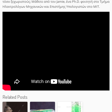
τόσο ξεχωριστούς
;
Μάθετε από
τον Jamie
,
ένα
Ph.D.
φοιτητή
στο Τμήμα
Ηλεκτρολόγων
Μηχανικών και Επιστήμης Υπολογιστών στο MIT
.
Related Posts