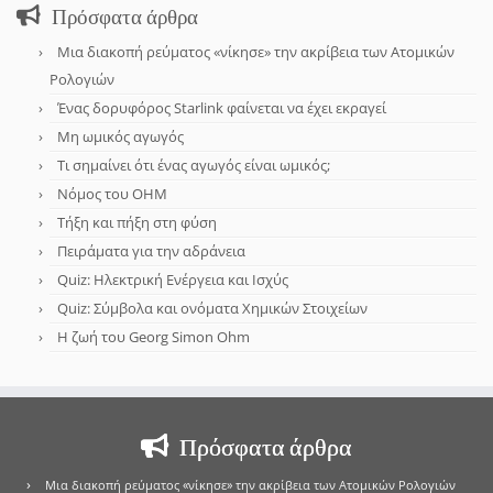
Πρόσφατα άρθρα
Μια διακοπή ρεύματος «νίκησε» την ακρίβεια των Ατομικών
Ρολογιών
Ένας δορυφόρος Starlink φαίνεται να έχει εκραγεί
Μη ωμικός αγωγός
Τι σημαίνει ότι ένας αγωγός είναι ωμικός;
Νόμος του OHM
Τήξη και πήξη στη φύση
Πειράματα για την αδράνεια
Quiz: Ηλεκτρική Ενέργεια και Ισχύς
Quiz: Σύμβολα και ονόματα Χημικών Στοιχείων
Η ζωή του Georg Simon Ohm
Πρόσφατα άρθρα
Μια διακοπή ρεύματος «νίκησε» την ακρίβεια των Ατομικών Ρολογιών