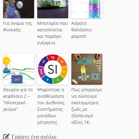
Για όνομα της
Μπαταρία που
Αόρατο
Φυσικής
καταπίνεται
θαλάσσιο
και παράγει
ρομπότ
ενέργεια
Θεωρία για το
Ψηφίστηκε η
Πως μπορούμε
κεφάλαιο 2 –
αναθεώρηση
να σώσουμε
“Ηλεκτρικό
του Διεθνούς
εκατομμύρια
ρεύμα”
Συστήματος
ζωές με
μονάδων
εξοπλισμό
μέτρησης
αξίας 1€;
Γράψτε ένα σχόλιο