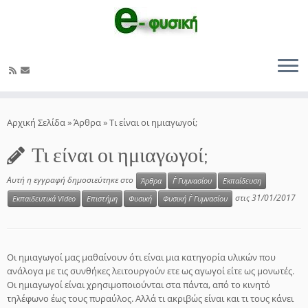
Μετάβαση
στο
Αρχική Σελίδα
»
Άρθρα
»
Τι είναι οι ημιαγωγοί;
περιεχόμενο
Τι είναι οι ημιαγωγοί;
Αυτή η εγγραφή δημοσιεύτηκε στο
Άρθρα
Γ΄ Γυμνασίου
Εκπαίδευση
στις
31/01/2017
Εκπαιδευτικά Video
Επιστήμη
Φυσική
Φυσική Γ΄ Γυμνασίου
Οι ημιαγωγοί μας μαθαίνουν ότι είναι μια κατηγορία υλικών που
ανάλογα με τις συνθήκες λειτουργούν ετε ως αγωγοί είτε ως μονωτές.
Οι ημιαγωγοί
είναι χρησιμοποιούνται στα πάντα, από το κινητό
τηλέφωνο έως τους πυραύλος. Αλλά τι ακριβώς είναι και
τι τους κάνει