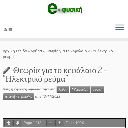
Μετάβαση
στο
Αρχική Σελίδα
»
Άρθρα
»
Θεωρία για το κεφάλαιο 2 – “Ηλεκτρικό
περιεχόμενο
ρεύμα”
Θεωρία για το κεφάλαιο 2 –
“Ηλεκτρικό ρεύμα”
Αυτή η εγγραφή δημοσιεύτηκε στο
Άρθρα
Γ΄ Γυμνασίου
Φυσική
στις
13/11/2023
Φυσική Γ΄ Γυμνασίου
Page
1
/
18
Zoom
100%