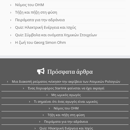
Νόμος του OHM
Τήξη και πήξη στη φύση
Πειράματα για την αδράνεια
Quiz: Ηλεκτρική Ενέργεια και Ισχύς
Quiz: Σύμβολα και ονόματα Χημικών Στοιχείων
Η ζωή του Georg Simon Ohm
Πρόσφατα άρθρα
Μια διακοπή ρεύματος «νίκησε» την ακρίβεια των Ατομικών Ρολογιών
Ένας δορυφόρος Starlink φαίνεται να έχει εκραγεί
Μη ωμικός αγωγός
Τι σημαίνει ότι ένας αγωγός είναι ωμικός;
Νόμος του OHM
Τήξη και πήξη στη φύση
Πειράματα για την αδράνεια
Quiz: Ηλεκτρική Ενέργεια και Ισχύς