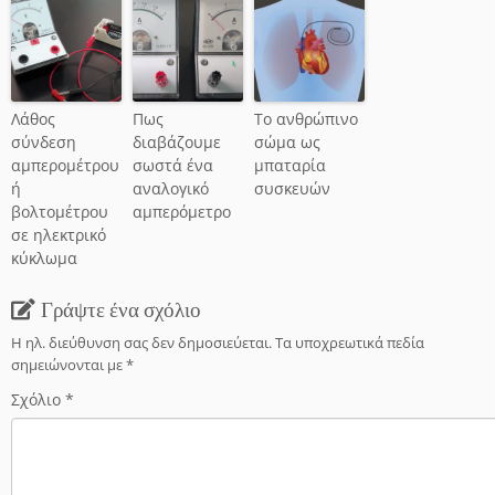
Λάθος
Πως
Το ανθρώπινο
σύνδεση
διαβάζουμε
σώμα ως
αμπερομέτρου
σωστά ένα
μπαταρία
ή
αναλογικό
συσκευών
βολτομέτρου
αμπερόμετρο
σε ηλεκτρικό
κύκλωμα
Γράψτε ένα σχόλιο
Η ηλ. διεύθυνση σας δεν δημοσιεύεται.
Τα υποχρεωτικά πεδία
σημειώνονται με
*
Σχόλιο
*