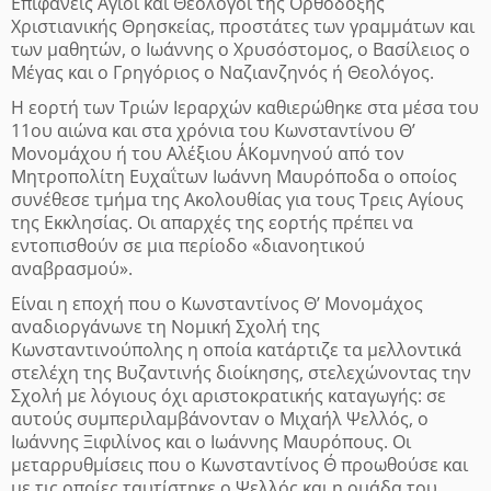
Επιφανείς Άγιοι και Θεολόγοι της Ορθόδοξης
Χριστιανικής Θρησκείας, προστάτες των γραμμάτων και
των μαθητών, ο Ιωάννης ο Χρυσόστομος, ο Βασίλειος ο
Μέγας και ο Γρηγόριος ο Ναζιανζηνός ή Θεολόγος.
H εορτή των Τριών Ιεραρχών καθιερώθηκε στα μέσα του
11ου αιώνα και στα χρόνια του Κωνσταντίνου Θ’
Μονομάχου ή του Αλέξιου Α΄Κομνηνού από τον
Μητροπολίτη Ευχαΐτων Ιωάννη Μαυρόποδα ο οποίος
συνέθεσε τμήμα της Ακολουθίας για τους Τρεις Αγίους
της Εκκλησίας. Οι απαρχές της εορτής πρέπει να
εντοπισθούν σε μια περίοδο «διανοητικού
αναβρασμού».
Είναι η εποχή που ο Κωνσταντίνος Θ’ Μονομάχος
αναδιοργάνωνε τη Νομική Σχολή της
Κωνσταντινούπολης η οποία κατάρτιζε τα μελλοντικά
στελέχη της Βυζαντινής διοίκησης, στελεχώνοντας την
Σχολή με λόγιους όχι αριστοκρατικής καταγωγής: σε
αυτούς συμπεριλαμβάνονταν ο Μιχαήλ Ψελλός, ο
Ιωάννης Ξιφιλίνος και ο Ιωάννης Μαυρόπους. Οι
μεταρρυθμίσεις που ο Κωνσταντίνος Θ΄ προωθούσε και
με τις οποίες ταυτίστηκε ο Ψελλός και η ομάδα του