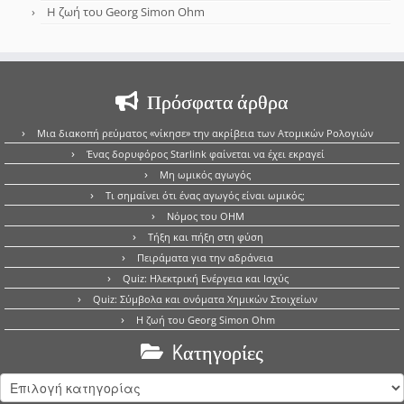
Η ζωή του Georg Simon Ohm
Πρόσφατα άρθρα
Μια διακοπή ρεύματος «νίκησε» την ακρίβεια των Ατομικών Ρολογιών
Ένας δορυφόρος Starlink φαίνεται να έχει εκραγεί
Μη ωμικός αγωγός
Τι σημαίνει ότι ένας αγωγός είναι ωμικός;
Νόμος του OHM
Τήξη και πήξη στη φύση
Πειράματα για την αδράνεια
Quiz: Ηλεκτρική Ενέργεια και Ισχύς
Quiz: Σύμβολα και ονόματα Χημικών Στοιχείων
Η ζωή του Georg Simon Ohm
Kατηγορίες
Kατηγορίες