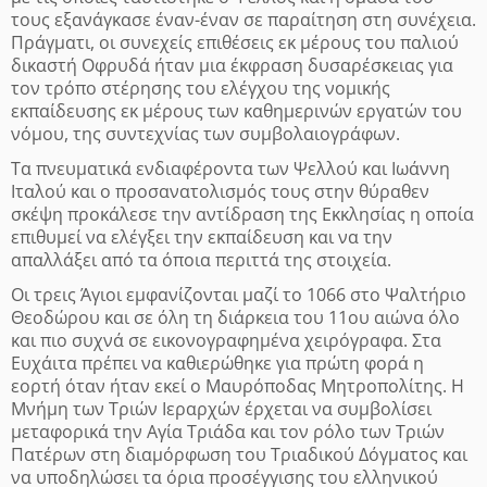
τους εξανάγκασε έναν-έναν σε παραίτηση στη συνέχεια.
Πράγματι, οι συνεχείς επιθέσεις εκ μέρους του παλιού
δικαστή Οφρυδά ήταν μια έκφραση δυσαρέσκειας για
τον τρόπο στέρησης του ελέγχου της νομικής
εκπαίδευσης εκ μέρους των καθημερινών εργατών του
νόμου, της συντεχνίας των συμβολαιογράφων.
Τα πνευματικά ενδιαφέροντα των Ψελλού και Ιωάννη
Ιταλού και ο προσανατολισμός τους στην θύραθεν
σκέψη προκάλεσε την αντίδραση της Εκκλησίας η οποία
επιθυμεί να ελέγξει την εκπαίδευση και να την
απαλλάξει από τα όποια περιττά της στοιχεία.
Οι τρεις Άγιοι εμφανίζονται μαζί το 1066 στο Ψαλτήριο
Θεοδώρου και σε όλη τη διάρκεια του 11ου αιώνα όλο
και πιο συχνά σε εικονογραφημένα χειρόγραφα. Στα
Ευχάιτα πρέπει να καθιερώθηκε για πρώτη φορά η
εορτή όταν ήταν εκεί ο Μαυρόποδας Μητροπολίτης. Η
Μνήμη των Τριών Ιεραρχών έρχεται να συμβολίσει
μεταφορικά την Αγία Τριάδα και τον ρόλο των Τριών
Πατέρων στη διαμόρφωση του Τριαδικού Δόγματος και
να υποδηλώσει τα όρια προσέγγισης του ελληνικού