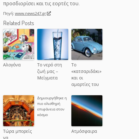
προσδιορίσει και τις εορτές του
.
Πηγή:
www.news247.gr
Related Posts
Αλογόνα
Το νερό στη
Το
ζωή μας –
«κατσαριδάκι»
Μείγματα
και οι
αμαρτίες του
Δημιουργήθηκε η
πιο ολισθηρή
επιφάνεια στον
κόσμο
Τώρα μπορείς
Ατμόσφαιρα
να