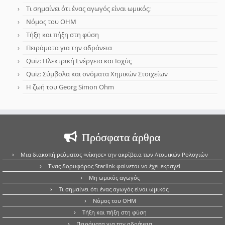
Τι σημαίνει ότι ένας αγωγός είναι ωμικός;
Νόμος του OHM
Τήξη και πήξη στη φύση
Πειράματα για την αδράνεια
Quiz: Ηλεκτρική Ενέργεια και Ισχύς
Quiz: Σύμβολα και ονόματα Χημικών Στοιχείων
Η ζωή του Georg Simon Ohm
Πρόσφατα άρθρα
Μια διακοπή ρεύματος «νίκησε» την ακρίβεια των Ατομικών Ρολογιών
Ένας δορυφόρος Starlink φαίνεται να έχει εκραγεί
Μη ωμικός αγωγός
Τι σημαίνει ότι ένας αγωγός είναι ωμικός;
Νόμος του OHM
Τήξη και πήξη στη φύση
Πειράματα για την αδράνεια