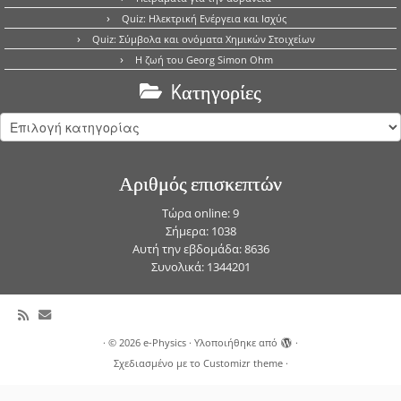
Quiz: Ηλεκτρική Ενέργεια και Ισχύς
Quiz: Σύμβολα και ονόματα Χημικών Στοιχείων
Η ζωή του Georg Simon Ohm
Kατηγορίες
Kατηγορίες
Αριθμός επισκεπτών
Τώρα online: 9
Σήμερα: 1038
Αυτή την εβδομάδα: 8636
Συνολικά: 1344201
·
© 2026
e-Physics
·
Υλοποιήθηκε από
·
Σχεδιασμένο με το
Customizr theme
·