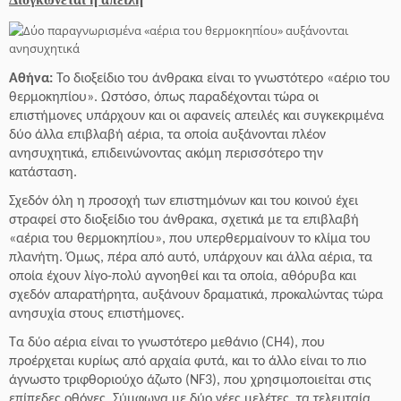
Διογκώνεται η απειλή
Αθήνα:
Το διοξείδιο του άνθρακα είναι το γνωστότερο «αέριο του
θερμοκηπίου». Ωστόσο, όπως παραδέχονται τώρα οι
επιστήμονες υπάρχουν και οι αφανείς απειλές και συγκεκριμένα
δύο άλλα επιβλαβή αέρια, τα οποία αυξάνονται πλέον
ανησυχητικά, επιδεινώνοντας ακόμη περισσότερο την
κατάσταση.
Σχεδόν όλη η προσοχή των επιστημόνων και του κοινού έχει
στραφεί στο διοξείδιο του άνθρακα, σχετικά με τα επιβλαβή
«αέρια του θερμοκηπίου», που υπερθερμαίνουν το κλίμα του
πλανήτη. Όμως, πέρα από αυτό, υπάρχουν και άλλα αέρια, τα
οποία έχουν λίγο-πολύ αγνοηθεί και τα οποία, αθόρυβα και
σχεδόν απαρατήρητα, αυξάνουν δραματικά, προκαλώντας τώρα
ανησυχία στους επιστήμονες.
Τα δύο αέρια είναι το γνωστότερο μεθάνιο (CH4), που
προέρχεται κυρίως από αρχαία φυτά, και το άλλο είναι το πιο
άγνωστο τριφθοριούχο άζωτο (NF3), που χρησιμοποιείται στις
επίπεδες οθόνες.
Σύμφωνα με δύο νέες μελέτες, τα τελευταία