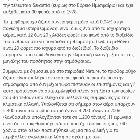
την τελευταία δεκαετία (κυρίως στο Βόρειο Ημισφαίριο) και έχει
αυξηθεί κατά 30 φορές από το 1978.
Το τριφθοριούχο άζωτο συνεισφέρει μόνο κατά 0,04% στην
παγκόσμια υπερθέρμανση, είναι όμως ένα από τα ισχυρότερα
αέρια, κατά 12 έως 20 χιλιάδες φορές πιο ικανό από το διοξείδιο
του άνθρακα στο να παγιδεύει τη θερμότητα (ενώ το μεθάνιο
είναι 20 φορές πιο ισχυρό από το διοξείδιο). Το διοξείδιο
παραμένει πιο επικίνδυνο για την κλιματική αλλαγή εξαιτίας της
μεγάλης του ποσότητας στην ατμόσφαιρα.
Σύμφωνα με δημοσίευμα στο περιοδικό Nature, το τριφθοριούχο
άζωτο είναι τουλάχιστον τέσσερις φορές περισσότερο στην
ατμόσφαιρα από ό,τι μέχρι τώρα πίστευαν οι επιστήμονες και γι’
αυτό προτείνουν να συμπεριληφθεί πλέον στη λίστα των αερίων
που θα τεθούν υπό έλεγχο σε μελλοντικές συμφωνίες για την
κλιματική αλλαγή. Υπολογίζεται ότι σήμερα στον αέρα υπάρχουν
5.400 τόνοι του αερίου αυτού έναντι 4.200 τόνων το 2006
(λανθασμένα υπολογίζονταν τότε σε 1.200 τόνους).
Η ειρωνεία
είναι ότι το τριφθοριούχο άζωτο -που έχει διάρκεια ζωής 740
χρόνια στον αέρα- προτιμήθηκε ως μια πιο φιλική για το
περιβάλλον εναλλακτική λύση σε σχέση με τους