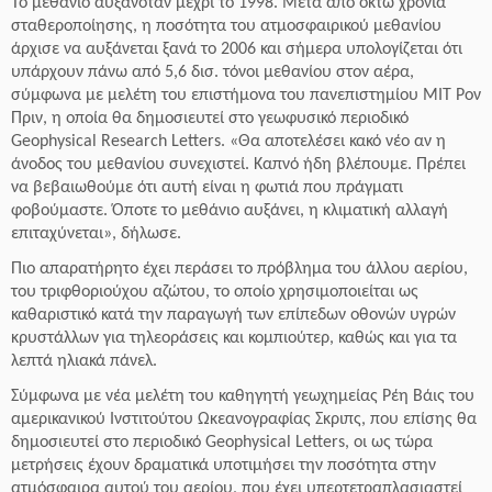
Το μεθάνιο αυξανόταν μέχρι το 1998. Μετά από οκτώ χρόνια
σταθεροποίησης, η ποσότητα του ατμοσφαιρικού μεθανίου
άρχισε να αυξάνεται ξανά το 2006 και σήμερα υπολογίζεται ότι
υπάρχουν πάνω από 5,6 δισ. τόνοι μεθανίου στον αέρα,
σύμφωνα με μελέτη του επιστήμονα του πανεπιστημίου ΜΙΤ Ρον
Πριν, η οποία θα δημοσιευτεί στο γεωφυσικό περιοδικό
Geophysical Research Letters.
«Θα αποτελέσει κακό νέο αν η
άνοδος του μεθανίου συνεχιστεί. Καπνό ήδη βλέπουμε. Πρέπει
να βεβαιωθούμε ότι αυτή είναι η φωτιά που πράγματι
φοβούμαστε. Όποτε το μεθάνιο αυξάνει, η κλιματική αλλαγή
επιταχύνεται», δήλωσε.
Πιο απαρατήρητο έχει περάσει το πρόβλημα του άλλου αερίου,
του τριφθοριούχου αζώτου, το οποίο χρησιμοποιείται ως
καθαριστικό κατά την παραγωγή των επίπεδων οθονών υγρών
κρυστάλλων για τηλεοράσεις και κομπιούτερ, καθώς και για τα
λεπτά ηλιακά πάνελ.
Σύμφωνα με νέα μελέτη του καθηγητή γεωχημείας Ρέη Βάις του
αμερικανικού Ινστιτούτου Ωκεανογραφίας Σκριπς, που επίσης θα
δημοσιευτεί στο περιοδικό Geophysical Letters, οι ως τώρα
μετρήσεις έχουν δραματικά υποτιμήσει την ποσότητα στην
ατμόσφαιρα αυτού του αερίου, που έχει υπερτετραπλασιαστεί