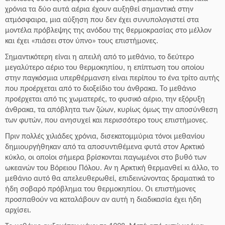
χρόνια τα δύο αυτά αέρια έχουν αυξηθεί σημαντικά στην
ατμόσφαιρα, μια αύξηση που δεν έχει συνυπολογιστεί στα
μοντέλα πρόβλεψης της ανόδου της θερμοκρασίας στο μέλλον
και έχει «πιάσει στον ύπνο» τους επιστήμονες.
Σημαντικότερη είναι η απειλή από το μεθάνιο, το δεύτερο
μεγαλύτερο αέριο του θερμοκηπίου, η επίπτωση του οποίου
στην παγκόσμια υπερθέρμανση είναι περίπου το ένα τρίτο αυτής
που προέρχεται από το διοξείδιο του άνθρακα. Το μεθάνιο
προέρχεται από τις χωματερές, το φυσικό αέριο, την εξόρυξη
άνθρακα, τα απόβλητα των ζώων, κυρίως όμως την αποσύνθεση
των φυτών, που ανησυχεί και περισσότερο τους επιστήμονες.
Πριν πολλές χιλιάδες χρόνια, δισεκατομμύρια τόνοι μεθανίου
δημιουργήθηκαν από τα αποσυντιθέμενα φυτά στον Αρκτικό
κύκλο, οι οποίοι σήμερα βρίσκονται παγωμένοι στο βυθό των
ωκεανών του Βόρειου Πόλου. Αν η Αρκτική θερμανθεί κι άλλο, το
μεθάνιο αυτό θα απελευθερωθεί, επιδεινώνοντας δραματικά το
ήδη σοβαρό πρόβλημα του θερμοκηπίου. Οι επιστήμονες
προσπαθούν να καταλάβουν αν αυτή η διαδικασία έχει ήδη
αρχίσει.