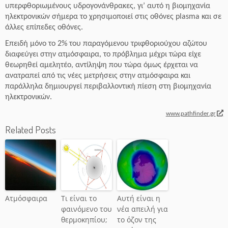
υπερφθοριωμένους υδρογονάνθρακες, γι’ αυτό η βιομηχανία
ηλεκτρονικών σήμερα το χρησιμοποιεί στις οθόνες plasma και σε
άλλες επίπεδες οθόνες.
Επειδή μόνο το 2% του παραγόμενου τριφθοριούχου αζώτου
διαφεύγει στην ατμόσφαιρα, το πρόβλημα μέχρι τώρα είχε
θεωρηθεί αμελητέο, αντίληψη που τώρα όμως έρχεται να
ανατραπεί από τις νέες μετρήσεις στην ατμόσφαιρα και
παράλληλα δημιουργεί περιβαλλοντική πίεση στη βιομηχανία
ηλεκτρονικών.
www.pathfinder.gr
Related Posts
Ατμόσφαιρα
Τι είναι το
Αυτή είναι η
φαινόμενο του
νέα απειλή για
θερμοκηπίου;
το όζον της