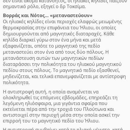
δεν είναι ακόμα κατανοητός, οι ηλιακές κηλίδες παίζουν
σημαντικό ρόλο, εξηγεί ο δρ Τοκσίμα.
Βορράς και Νότος… «μεταναστεύουν»
Οι ηλιακές κηλίδες είναι περιοχές ελαφρώς μειωμένης
θερμοκρασίας στην επιφάνεια του Ήλιου, οι οποίες
δημιουργούνται από μαγνητικές διαταραχές. Κάθε
κηλίδα διαρκεί γύρω στον ένα μήνα και μετά
εξαφανίζεται, οπότε το μαγνητικό της πεδίο
μεταναστεύει στον ένα από τους δύο πόλους. Η
μετανάστευση αυτών των μαγνητικών πεδίων
διαταράσσει την πολικότητα του ηλιακού μαγνητικού
πεδίου στους πόλους. Το μαγνητικό πεδίο εξασθενεί,
μηδενίζεται, και τελικά επανεμφανίζεται με αντίστροφη
πολικότητα.
Η αντιστροφή αυτή, η οποία αναμένεται να
ολοκληρωθεί τις επόμενες εβδομάδες, επηρεάζει τη
λεγόμενη ηλιόσφαιρα, μια γιγάντια σφαίρα που
εκτείνεται πέρα από την τροχιά του Πλούτωνα και
αντιστοιχεί στην περιοχή μέσα στην οποία ασκεί την
επιρροή του το μαγνητικό πεδίο του Ήλιου.
Η αντιστροφή συμβαίνει κατά το ηλιακό μέγιστο, κατά