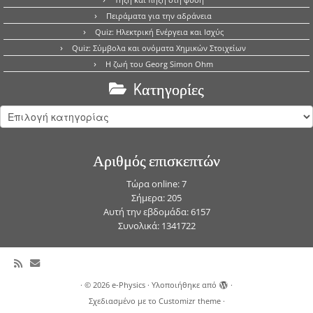
Πειράματα για την αδράνεια
Quiz: Ηλεκτρική Ενέργεια και Ισχύς
Quiz: Σύμβολα και ονόματα Χημικών Στοιχείων
Η ζωή του Georg Simon Ohm
Kατηγορίες
Kατηγορίες
Αριθμός επισκεπτών
Τώρα online: 7
Σήμερα: 205
Αυτή την εβδομάδα: 6157
Συνολικά: 1341722
·
© 2026
e-Physics
·
Υλοποιήθηκε από
·
Σχεδιασμένο με το
Customizr theme
·