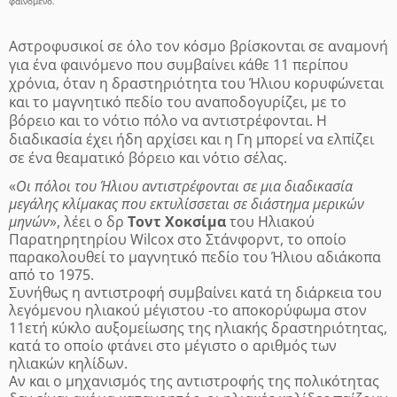
φαινόμενο.
Αστροφυσικοί σε όλο τον κόσμο βρίσκονται σε αναμονή
για ένα φαινόμενο που συμβαίνει κάθε 11 περίπου
χρόνια, όταν η δραστηριότητα του Ήλιου κορυφώνεται
και το μαγνητικό πεδίο του αναποδογυρίζει, με το
βόρειο και το νότιο πόλο να αντιστρέφονται. Η
διαδικασία έχει ήδη αρχίσει και η Γη μπορεί να ελπίζει
σε ένα θεαματικό βόρειο και νότιο σέλας.
«
Οι πόλοι του Ήλιου αντιστρέφονται σε μια διαδικασία
μεγάλης κλίμακας που εκτυλίσσεται σε διάστημα μερικών
μηνών
», λέει ο δρ
Τοντ Χοκσίμα
του Ηλιακού
Παρατηρητηρίου Wilcox στο Στάνφορντ, το οποίο
παρακολουθεί το μαγνητικό πεδίο του Ήλιου αδιάκοπα
από το 1975.
Συνήθως η αντιστροφή συμβαίνει κατά τη διάρκεια του
λεγόμενου ηλιακού μέγιστου -το αποκορύφωμα στον
11ετή κύκλο αυξομείωσης της ηλιακής δραστηριότητας,
κατά το οποίο φτάνει στο μέγιστο ο αριθμός των
ηλιακών κηλίδων.
Αν και ο μηχανισμός της αντιστροφής της πολικότητας