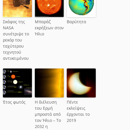
Σκάφος της
Μπαράζ
Βαρύτητα
NASA
εκρήξεων στον
συνέτριψε το
Ήλιο
ρεκόρ του
ταχύτερου
τεχνητού
αντικειμένου
Έτος φωτός
Η διέλευση
Πέντε
του Ερμή
εκλείψεις
μπροστά από
έρχονται το
τον Ήλιο – Το
2019
2032 η