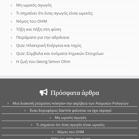
Μη ωμικός αγωγός
Τι σημαίνει ότι ένας αγωγός είναι ωμικός;
Νόμος του OHM
Τήξη και πήξη στη φύση
Πειράματα για την αδράνεια
Quiz: Ηλεκτρική Ενέργεια και Ισχύς
Quiz: Σύμβολα και ονόματα Χημικών Στοιχείων
Η ζωή του Georg Simon Ohm
Πρόσφατα άρθρα
Μια διακοπή ρεύματος «νίκησε» την ακρίβεια των Ατομικών Ρολογιών
Ένας δορυφόρος Starlink φαίνεται να έχει εκραγεί
Μη ωμικός αγωγός
Τι σημαίνει ότι ένας αγωγός είναι ωμικός;
Νόμος του OHM
Τήξη και πήξη στη φύση