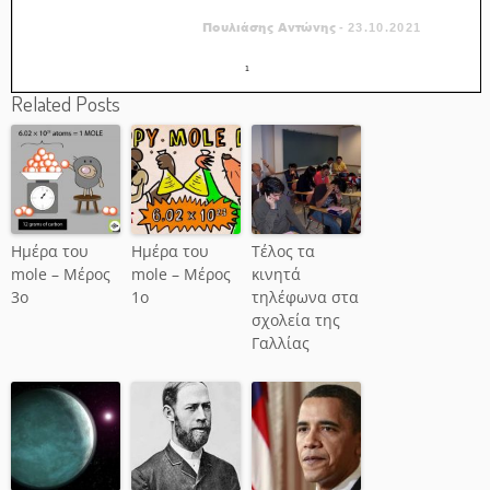
Related Posts
Ημέρα του
Ημέρα του
Τέλος τα
mole – Μέρος
mole – Μέρος
κινητά
3ο
1ο
τηλέφωνα στα
σχολεία της
Γαλλίας