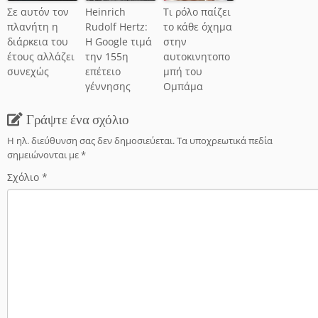
Σε αυτόν τον
Heinrich
Τι ρόλο παίζει
πλανήτη η
Rudolf Hertz:
το κάθε όχημα
διάρκεια του
Η Google τιμά
στην
έτους αλλάζει
την 155η
αυτοκινητοπο
συνεχώς
επέτειο
μπή του
γέννησης
Ομπάμα
Γράψτε ένα σχόλιο
Η ηλ. διεύθυνση σας δεν δημοσιεύεται.
Τα υποχρεωτικά πεδία
σημειώνονται με
*
Σχόλιο
*