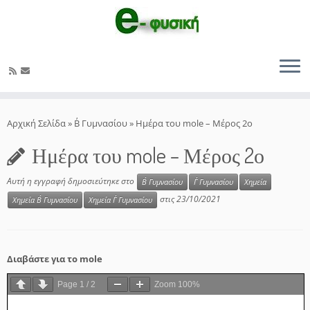
Μετάβαση
στο
Αρχική Σελίδα
»
Β΄ Γυμνασίου
»
Ημέρα του mole – Μέρος 2ο
περιεχόμενο
Ημέρα του mole – Μέρος 2ο
Αυτή η εγγραφή δημοσιεύτηκε στο
Β΄ Γυμνασίου
Γ΄ Γυμνασίου
Χημεία
στις
23/10/2021
Χημεία Β΄ Γυμνασίου
Χημεία Γ΄ Γυμνασίου
Διαβάστε για το mole
Page
1
/
2
Zoom
100%