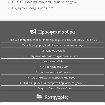
Quiz: Σύμβολα και ονόματα Χημικών Στοιχείων
Η ζωή του Georg Simon Ohm
Πρόσφατα άρθρα
Μια διακοπή ρεύματος «νίκησε» την ακρίβεια των Ατομικών Ρολογιών
Ένας δορυφόρος Starlink φαίνεται να έχει εκραγεί
Μη ωμικός αγωγός
Τι σημαίνει ότι ένας αγωγός είναι ωμικός;
Νόμος του OHM
Τήξη και πήξη στη φύση
Πειράματα για την αδράνεια
Quiz: Ηλεκτρική Ενέργεια και Ισχύς
Quiz: Σύμβολα και ονόματα Χημικών Στοιχείων
Η ζωή του Georg Simon Ohm
Kατηγορίες
Kατηγορίες