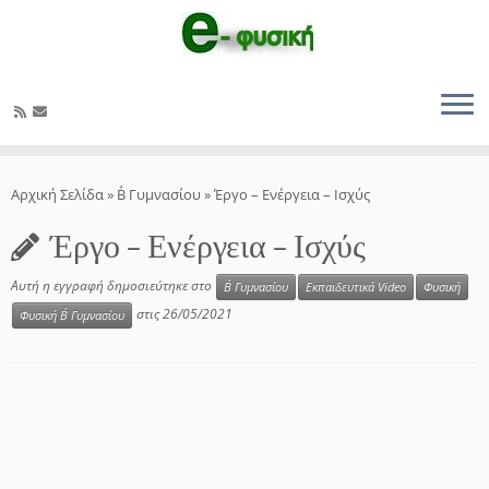
Μετάβαση
στο
Αρχική Σελίδα
»
Β΄ Γυμνασίου
»
Έργο – Ενέργεια – Ισχύς
περιεχόμενο
Έργο – Ενέργεια – Ισχύς
Αυτή η εγγραφή δημοσιεύτηκε στο
Β΄ Γυμνασίου
Εκπαιδευτικά Video
Φυσική
στις
26/05/2021
Φυσική Β΄ Γυμνασίου