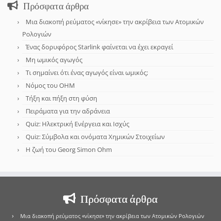
Πρόσφατα άρθρα
Μια διακοπή ρεύματος «νίκησε» την ακρίβεια των Ατομικών
Ρολογιών
Ένας δορυφόρος Starlink φαίνεται να έχει εκραγεί
Μη ωμικός αγωγός
Τι σημαίνει ότι ένας αγωγός είναι ωμικός;
Νόμος του OHM
Τήξη και πήξη στη φύση
Πειράματα για την αδράνεια
Quiz: Ηλεκτρική Ενέργεια και Ισχύς
Quiz: Σύμβολα και ονόματα Χημικών Στοιχείων
Η ζωή του Georg Simon Ohm
Πρόσφατα άρθρα
Μια διακοπή ρεύματος «νίκησε» την ακρίβεια των Ατομικών Ρολογιών