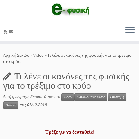
Μετάβαση
στο
Αρχική Σελίδα
»
Video
»
Τι λένε οι κανόνες της φυσικής για το τρέξιμο
περιεχόμενο
στο κρύο;
Τι λένε οι κανόνες της φυσικής
για το τρέξιμο στο κρύο;
Αυτή η εγγραφή δημοσιεύτηκε στο
Video
Εκπαιδευτικά Video
Επιστήμη
στις
01/12/2018
Φυσική
Τρέξε για να ζεσταθείς!