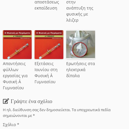
αποστάσεως
στην
εκπαίδευση
ανάπτυξη της
φυσικής με
λέιζερ
Απαντήσεις
Εξετάσεις
Ερωτήσεις στα
φύλλων
Ιουνίου στη
ηλεκτρικά
εργασίας για
Φυσική Α΄
δίπολα
Φυσική Α΄
Γυμνασίου
Γυμνασίου
Γράψτε ένα σχόλιο
Η ηλ. διεύθυνση σας δεν δημοσιεύεται.
Τα υποχρεωτικά πεδία
σημειώνονται με
*
Σχόλιο
*