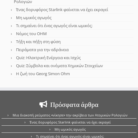
Ρολογιών
Ένας δορυφόρος Starlink φαίνεται να έχει εκραγεί
Μη ωμικός αγωγός
Τι σημαίνει ότι ένας αγωγός είναι ωμικός;
Νόμος του OHM
Τήξη και πήξη στη φύση
Πειράματα για την αδράνεια
Quiz: Ηλεκτρική Ενέργεια και Ισχύς
Quiz: Σύμβολα και ονόματα Χημικών Στοιχείων
Η ζωή του Georg Simon Ohm
Πρόσφατα άρθρα
Μια διακοπή ρεύματος «νίκησε» την ακρίβεια των Ατομικών Ρολογιών
Ένας δορυφόρος Starlink φαίνεται να έχει εκραγεί
Μη ωμικός αγωγός
Τι σημαίνει ότι ένας αγωγός είναι ωμικός;