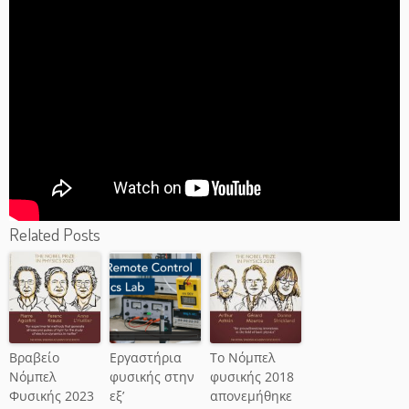
Related Posts
Βραβείο
Eργαστήρια
Το Νόμπελ
Νόμπελ
φυσικής στην
φυσικής 2018
Φυσικής 2023
εξ’
απονεμήθηκε