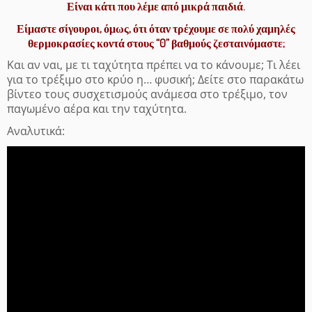
Είναι κάτι που λέμε από μικρά παιδιά.
Είμαστε σίγουροι, όμως, ότι όταν τρέχουμε σε πολύ χαμηλές
θερμοκρασίες κοντά στους “0” βαθμούς ζεσταινόμαστε;
Και αν ναι, με τι ταχύτητα πρέπει να το κάνουμε; Τι λέει
για το τρέξιμο στο κρύο η… φυσική; Δείτε στο παρακάτω
βίντεο τους συσχετισμούς ανάμεσα στο τρέξιμο, τον
παγωμένο αέρα και την ταχύτητα.
Αναλυτικά: