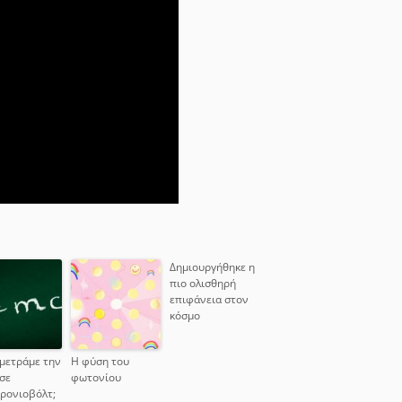
Δημιουργήθηκε η
πιο ολισθηρή
επιφάνεια στον
κόσμο
 μετράμε την
Η φύση του
σε
φωτονίου
ρονιοβόλτ;