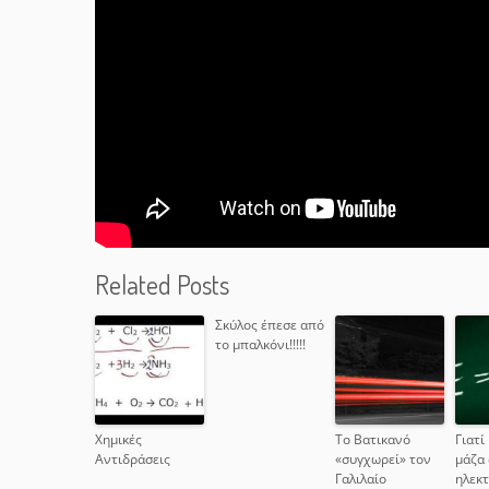
Related Posts
Σκύλος έπεσε από
το μπαλκόνι!!!!!
Χημικές
Το Βατικανό
Γιατί
Αντιδράσεις
«συγχωρεί» τον
μάζα 
Γαλιλαίο
ηλεκτ