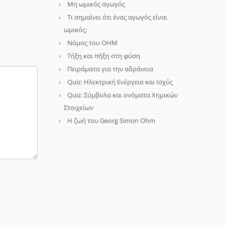
Μη ωμικός αγωγός
Τι σημαίνει ότι ένας αγωγός είναι
ωμικός;
Νόμος του OHM
Τήξη και πήξη στη φύση
Πειράματα για την αδράνεια
Quiz: Ηλεκτρική Ενέργεια και Ισχύς
Quiz: Σύμβολα και ονόματα Χημικών
Στοιχείων
Η ζωή του Georg Simon Ohm