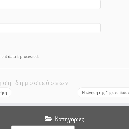
nt data is processed.
ηση δημοσιεύσεων
νήτη
Η κίνηση της Γης στο διά
Kατηγορίες
Kατηγορίες