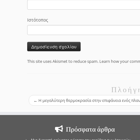
Ιστότοπος
This site uses Akismet to reduce spam.
Learn how your comme
Πλοήγ
←
Η μεγαλύτερη θερμοκρασία στην επιφάνεια ενός πλα
Πρόσφατα άρθρα
Μια διακοπή ρεύματος «νίκησε» την ακρίβεια των Ατομικών