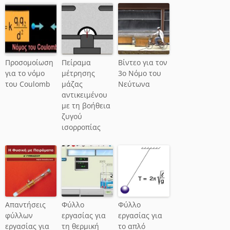
Προσομοίωση
Πείραμα
Βίντεο για τον
για το νόμο
μέτρησης
3ο Νόμο του
του Coulomb
μάζας
Νεύτωνα
αντικειμένου
με τη βοήθεια
ζυγού
ισορροπίας
Απαντήσεις
Φύλλο
Φύλλο
φύλλων
εργασίας για
εργασίας για
εργασίας για
τη θερμική
το απλό