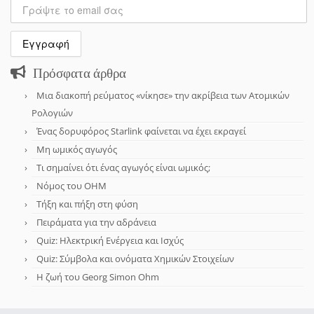
Πρόσφατα άρθρα
Μια διακοπή ρεύματος «νίκησε» την ακρίβεια των Ατομικών
Ρολογιών
Ένας δορυφόρος Starlink φαίνεται να έχει εκραγεί
Μη ωμικός αγωγός
Τι σημαίνει ότι ένας αγωγός είναι ωμικός;
Νόμος του OHM
Τήξη και πήξη στη φύση
Πειράματα για την αδράνεια
Quiz: Ηλεκτρική Ενέργεια και Ισχύς
Quiz: Σύμβολα και ονόματα Χημικών Στοιχείων
Η ζωή του Georg Simon Ohm