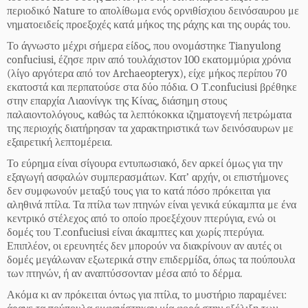
περιοδικό Nature το απολίθωμα ενός ορνιθίσχιου δεινόσαυρου με
νηματοειδείς προεξοχές κατά μήκος της ράχης και της ουράς του.
Το άγνωστο μέχρι σήμερα είδος, που ονομάστηκε Tianyulong
confuciusi, έζησε πριν από τουλάχιστον 100 εκατομμύρια χρόνια
(λίγο αργότερα από τον Archaeopteryx), είχε μήκος περίπου 70
εκατοστά και περπατούσε στα δύο πόδια.
Ο Τ.confuciusi βρέθηκε
στην επαρχία Λιαονίνγκ της Κίνας, διάσημη στους
παλαιοντολόγους, καθώς τα λεπτόκοκκα ιζηματογενή πετρώματα
της περιοχής διατήρησαν τα χαρακτηριστικά των δεινόσαυρων με
εξαιρετική λεπτομέρεια.
Το εύρημα είναι σίγουρα εντυπωσιακό, δεν αρκεί όμως για την
εξαγωγή ασφαλών συμπερασμάτων. Κατ’ αρχήν, οι επιστήμονες
δεν συμφωνούν μεταξύ τους για το κατά πόσο πρόκειται για
αληθινά πτίλα. Τα πτίλα των πτηνών είναι γενικά εύκαμπτα με ένα
κεντρικό στέλεχος από το οποίο προεξέχουν πτερύγια, ενώ οι
δομές του Τ.confuciusi είναι άκαμπτες και χωρίς πτερύγια.
Επιπλέον, οι ερευνητές δεν μπορούν να διακρίνουν αν αυτές οι
δομές μεγάλωναν εξωτερικά στην επιδερμίδα, όπως τα πούπουλα
των πτηνών, ή αν αναπτύσσονταν μέσα από το δέρμα.
Ακόμα κι αν πρόκειται όντως για πτίλα, το μυστήριο παραμένει: