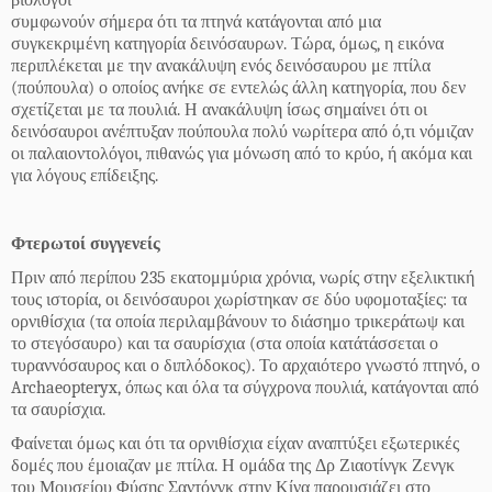
βιολόγοι
συμφωνούν σήμερα ότι τα πτηνά κατάγονται από μια
συγκεκριμένη κατηγορία δεινόσαυρων. Τώρα, όμως, η εικόνα
περιπλέκεται με την ανακάλυψη ενός δεινόσαυρου με πτίλα
(πούπουλα) ο οποίος ανήκε σε εντελώς άλλη κατηγορία, που δεν
σχετίζεται με τα πουλιά.
Η ανακάλυψη ίσως σημαίνει ότι οι
δεινόσαυροι ανέπτυξαν πούπουλα πολύ νωρίτερα από ό,τι νόμιζαν
οι παλαιοντολόγοι, πιθανώς για μόνωση από το κρύο, ή ακόμα και
για λόγους επίδειξης.
Φτερωτοί συγγενείς
Πριν από περίπου 235 εκατομμύρια χρόνια, νωρίς στην εξελικτική
τους ιστορία, οι δεινόσαυροι χωρίστηκαν σε δύο υφομοταξίες: τα
ορνιθίσχια (τα οποία περιλαμβάνουν το διάσημο τρικεράτωψ και
το στεγόσαυρο) και τα σαυρίσχια (στα οποία κατάτάσσεται ο
τυραννόσαυρος και ο διπλόδοκος).
Το αρχαιότερο γνωστό πτηνό, ο
Archaeopteryx, όπως και όλα τα σύγχρονα πουλιά, κατάγονται από
τα σαυρίσχια.
Φαίνεται όμως και ότι τα ορνιθίσχια είχαν αναπτύξει εξωτερικές
δομές που έμοιαζαν με πτίλα. Η ομάδα της Δρ Ζιαοτίνγκ Ζενγκ
του Μουσείου Φύσης Σαντόνγκ στην Κίνα παρουσιάζει στο