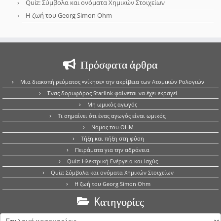
Quiz: Σύμβολα και ονόματα Χημικών Στοιχείων
Η ζωή του Georg Simon Ohm
Πρόσφατα άρθρα
Μια διακοπή ρεύματος «νίκησε» την ακρίβεια των Ατομικών Ρολογιών
Ένας δορυφόρος Starlink φαίνεται να έχει εκραγεί
Μη ωμικός αγωγός
Τι σημαίνει ότι ένας αγωγός είναι ωμικός;
Νόμος του OHM
Τήξη και πήξη στη φύση
Πειράματα για την αδράνεια
Quiz: Ηλεκτρική Ενέργεια και Ισχύς
Quiz: Σύμβολα και ονόματα Χημικών Στοιχείων
Η ζωή του Georg Simon Ohm
Kατηγορίες
Kατηγορίες