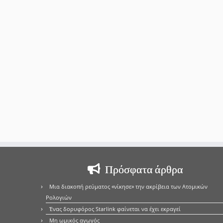
Πρόσφατα άρθρα
Μια διακοπή ρεύματος «νίκησε» την ακρίβεια των Ατομικών
Ρολογιών
Ένας δορυφόρος Starlink φαίνεται να έχει εκραγεί
Μη ωμικός αγωγός