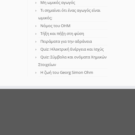
Μη ωμικός αγωγός
Τι σημαίνει ότι ένας αγωγός είναι
ωμικός;
Νόμος του OHM
Τήξη και πήξη στη φύση
Πειράματα για την αδράνεια
Quiz: Ηλεκτρική Ενέργεια και Ισχύς
Quiz: Σύμβολα και ονόματα Χημικών
Στοιχείων
Η ζωή του Georg Simon Ohm