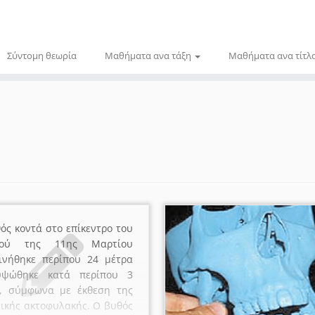
Σύντομη θεωρία
Μαθήματα ανα τάξη
Μαθήματα ανα τίτλ
ός κοντά στο επίκεντρο του
μού της 11ης Μαρτίου
ινήθηκε περίπου 24 μέτρα
υψώθηκε κατά περίπου 3
α, σύμφωνα με έκθεση της
ικής ακτοφυλακής. Ο βυθός