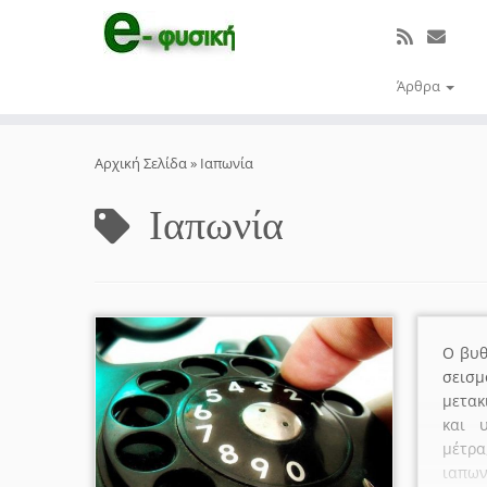
Άρθρα
Μετάβαση
στο
Αρχική Σελίδα
»
Ιαπωνία
περιεχόμενο
Ιαπωνία
Ο βυθ
σεισ
μετακ
και 
μέτρ
ιαπων