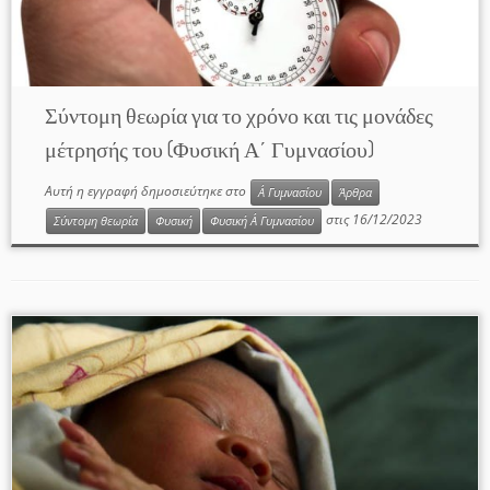
Σύντομη θεωρία για το χρόνο και τις μονάδες
μέτρησής του (Φυσική Α΄ Γυμνασίου)
Αυτή η εγγραφή δημοσιεύτηκε στο
Α΄ Γυμνασίου
Άρθρα
στις
16/12/2023
Σύντομη θεωρία
Φυσική
Φυσική Α΄ Γυμνασίου