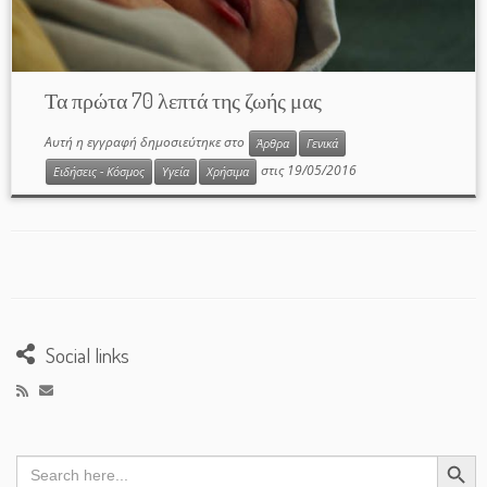
Τα πρώτα 70 λεπτά της ζωής μας
Αυτή η εγγραφή δημοσιεύτηκε στο
Άρθρα
Γενικά
στις
19/05/2016
Ειδήσεις - Κόσμος
Υγεία
Χρήσιμα
Social links
Search Button
Search
for: