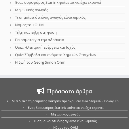
Ένας δορυφόρος Starlink φαίνεται να έχει εκραγεί
Μη ωμικός αγωγός
Τι σημαίνει ότι ένας αγωγός είναι ωμικός;
Νόμος του OHM
Τήξη και πήξη στη φύση
Πειράματα για την αδράνεια
Quiz: Ηλεκτρική Ενέργεια και Ισχύς
Quiz: Σύμβολα και ονόματα Χημικών Στοιχείων
Η ζωή του Georg Simon Ohm
Πρόσφατα άρθρα
Μια διακοπή ρεύματος «νίκησε» την ακρίβεια των Ατομικών Ρολογιών
Ένας δορυφόρος Starlink φαίνεται να έχει εκραγεί
Μη ωμικός αγωγός
Τι σημαίνει ότι ένας αγωγός είναι ωμικός;
Νόμος του OHM