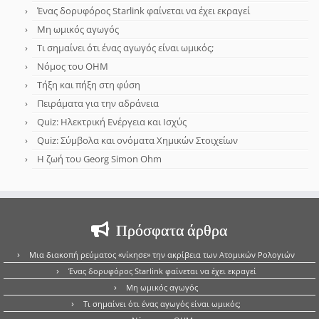
Ένας δορυφόρος Starlink φαίνεται να έχει εκραγεί
Μη ωμικός αγωγός
Τι σημαίνει ότι ένας αγωγός είναι ωμικός;
Νόμος του OHM
Τήξη και πήξη στη φύση
Πειράματα για την αδράνεια
Quiz: Ηλεκτρική Ενέργεια και Ισχύς
Quiz: Σύμβολα και ονόματα Χημικών Στοιχείων
Η ζωή του Georg Simon Ohm
Πρόσφατα άρθρα
Μια διακοπή ρεύματος «νίκησε» την ακρίβεια των Ατομικών Ρολογιών
Ένας δορυφόρος Starlink φαίνεται να έχει εκραγεί
Μη ωμικός αγωγός
Τι σημαίνει ότι ένας αγωγός είναι ωμικός;