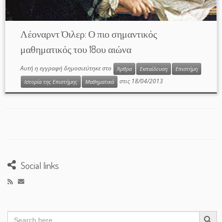
Λέοναρντ Όιλερ: Ο πιο σημαντικός
μαθηματικός του 18ου αιώνα
Αυτή η εγγραφή δημοσιεύτηκε στο
Άρθρα
Εκπαίδευση
Επιστήμη
στις
18/04/2013
Ιστορία της Επιστήμης
Μαθηματικά
Social links
Search Button
Search
for: