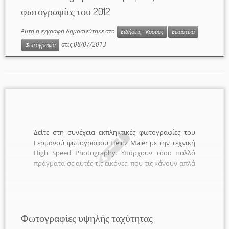
κατηγορίας, τις επιλογές του κοινού και τις
φωτογραφίες του 2012
φωτογραφίες που έλαβαν εύφημο μνεία. Κορυφαία
φωτογραφία της χρονιάς και 1η θέση στην
Αυτή η εγγραφή δημοσιεύτηκε στο
κατηγορία Nature Η πανέμορφη […]
Ειδήσεις - Κόσμος
Εικαστικά
στις
08/07/2013
Φωτογραφία
Δείτε στη συνέχεια εκπληκτικές φωτογραφίες του
Γερμανού φωτογράφου Heinz Maier με την τεχνική
High Speed Photography. Υπάρχουν τόσα πολλά
πράγματα σε αυτές τις εικόνες, που τις κάνουν απλά
εξαιρετικές: Ο φωτισμός, τα χρώματα, η
περιστασιακή χρήση της συμμετρίας στην
αντανάκλαση του νερού, και φυσικά η ικανότητα
του φωτογράφου που εκμεταλλεύεται πλήρως της
δυνατότητες της φωτογραφικής του μηχανής.
Φωτογραφίες υψηλής ταχύτητας