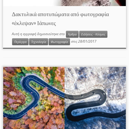
Δακτυλικά αποτυπώματα από φωτογραφία
«έκλεψαν» Ιάπωνες
Αυτή η εγγραφή δημοσιεύτηκε στο
Άρθρα
Ειδήσεις - Κόσμος
στις
28/01/2017
Περίεργα
Τεχνολογία
Φωτογραφία