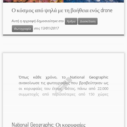
Ο κόσμος από ψηλά με τη βοήθεια ενός drone
Αυτή η εγγραφή δημοσιεύτηκε στο
Άρθρα
Διασκέδαση
στις
13/01/2017
Φωτογραφία
Όπως κάθε χρόνο, το National Geographic
ανακοίνωσε τις φωτογραφίες που βραβεύτηκαν ως
οι κορυφαίες του έτους. Φέτος, πάνω από 22.000
συμμετοχές από περισσότερες από 150 χώρες
υποβλήθηκαν τόσο από επαγγελματίες όσο και από
ερασιτέχνες φωτογράφους. Οι φωτογραφίες
κρίθηκαν με βάση τη δημιουργικότητα και τη
φωτογραφική τους ποιότητα από μια επιτροπή
ειδικών. Δείτε τις νικήτριες φωτογραφίες κάθε
National Geographic: Οι κορυφαίες