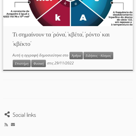
Τι σημαίνουν τα ‘ρόνα’, ‘κβέτα’, ‘ρόντο’ και
‘κβέκτο’
Αυτή η εγγραφή δημοσιεύτηκε στο
Άρθρα
Ειδήσεις - Κόσμος
στις
29/11/2022
Επιστήμη
Φυσική
Social links