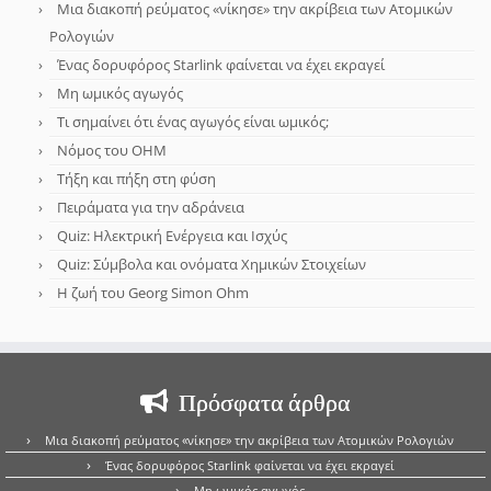
Μια διακοπή ρεύματος «νίκησε» την ακρίβεια των Ατομικών
Ρολογιών
Ένας δορυφόρος Starlink φαίνεται να έχει εκραγεί
Μη ωμικός αγωγός
Τι σημαίνει ότι ένας αγωγός είναι ωμικός;
Νόμος του OHM
Τήξη και πήξη στη φύση
Πειράματα για την αδράνεια
Quiz: Ηλεκτρική Ενέργεια και Ισχύς
Quiz: Σύμβολα και ονόματα Χημικών Στοιχείων
Η ζωή του Georg Simon Ohm
Πρόσφατα άρθρα
Μια διακοπή ρεύματος «νίκησε» την ακρίβεια των Ατομικών Ρολογιών
Ένας δορυφόρος Starlink φαίνεται να έχει εκραγεί
Μη ωμικός αγωγός