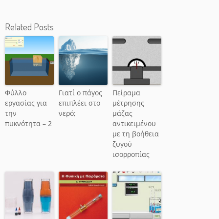
Related Posts
Φύλλο
Γιατί ο πάγος
Πείραμα
εργασίας για
επιπλέει στο
μέτρησης
την
νερό;
μάζας
πυκνότητα – 2
αντικειμένου
με τη βοήθεια
ζυγού
ισορροπίας