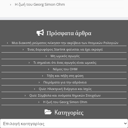
Η ζωή του Georg Simon Ohm
Πρόσφατα άρθρα
Μια διακοπή ρεύματος «νίκησε» την ακρίβεια των Ατομικών Ρολογιών
Ένας δορυφόρος Starlink φαίνεται να έχει εκραγεί
Μη ωμικός αγωγός
Τι σημαίνει ότι ένας αγωγός είναι ωμικός;
Νόμος του OHM
Τήξη και πήξη στη φύση
Πειράματα για την αδράνεια
Quiz: Ηλεκτρική Ενέργεια και Ισχύς
Quiz: Σύμβολα και ονόματα Χημικών Στοιχείων
Η ζωή του Georg Simon Ohm
Kατηγορίες
Kατηγορίες