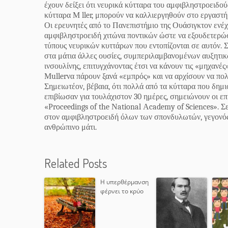
έχουν δείξει ότι νευρικά κύτταρα του αμφιβληστροειδο
κύτταρα Μ ller, μπορούν να καλλιεργηθούν στο εργαστή
Οι ερευνητές από το Πανεπιστήμιο της Ουάσιγκτον ενέ
αμφιβληστροειδή χιτώνα ποντικών ώστε να εξουδετερώ
τύπους νευρικών κυττάρων που εντοπίζονται σε αυτόν. 
στα μάτια άλλες ουσίες, συμπεριλαμβανομένων αυξητι
ινσουλίνης, επιτυγχάνοντας έτσι να κάνουν τις «μηχανέ
Μullerνα πάρουν ξανά «εμπρός» και να αρχίσουν να πολ
Σημειωτέον, βέβαια, ότι πολλά από τα κύτταρα που δη
επιβίωσαν για τουλάχιστον 30 ημέρες, σημειώνουν οι ε
«Ρroceedings of the Νational Αcademy of Sciences». Σε
στον αμφιβληστροειδή όλων των σπονδυλωτών, γεγονός 
ανθρώπινο μάτι.
Related Posts
Η υπερθέρμανση
φέρνει το κρύο