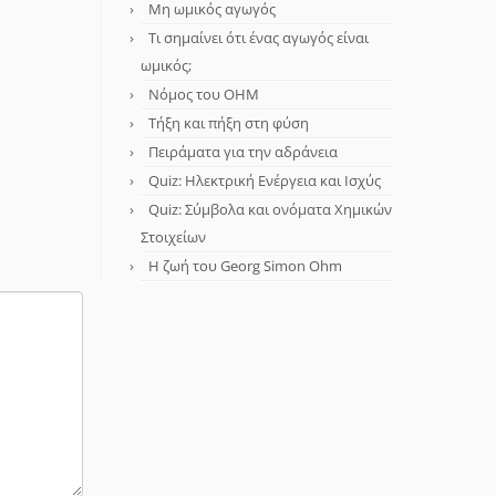
Μη ωμικός αγωγός
Τι σημαίνει ότι ένας αγωγός είναι
ωμικός;
Νόμος του OHM
Τήξη και πήξη στη φύση
Πειράματα για την αδράνεια
Quiz: Ηλεκτρική Ενέργεια και Ισχύς
Quiz: Σύμβολα και ονόματα Χημικών
Στοιχείων
Η ζωή του Georg Simon Ohm