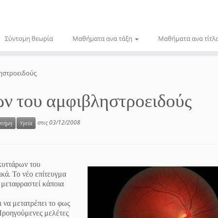
Σύντομη θεωρία
Μαθήματα ανα τάξη
Μαθήματα ανα τίτλ
ηστροειδούς
ν του αμφιβληστροειδούς
στις
03/12/2008
στήμη
Υγεία
κυττάρων του
κά. Το νέο επίτευγμα
α μεταφραστεί κάποια
ι να μετατρέπει το φως
Προηγούμενες μελέτες