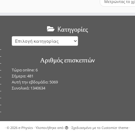
Μετρώντας το χ
Kατηγορίες
Kατηγορίες
Αριθμός επισκεπτών
Τώρα online: 6
Σήμερα: 481
Αυτή την εβδομάδα: 5069
Συνολικά: 1340634
·
© 2026
e-Physics
·
Υλοποιήθηκε από
·
Σχεδιασμένο με το
Customizr theme
·