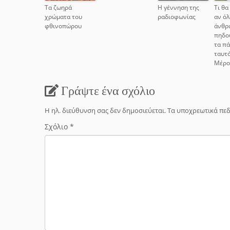
Τα ζωηρά
Η γέννηση της
Τι θα
χρώματα του
ραδιοφωνίας
αν όλ
φθινοπώρου
άνθρ
πηδο
τα π
ταυτό
Μέρο
Γράψτε ένα σχόλιο
Η ηλ. διεύθυνση σας δεν δημοσιεύεται.
Τα υποχρεωτικά πεδ
Σχόλιο
*