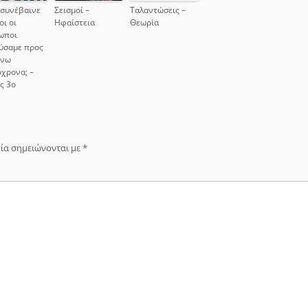
 συνέβαινε
Σεισμοί –
Ταλαντώσεις –
οι οι
Ηφαίστεια
Θεωρία
ωποι
ύσαμε προς
άνω
χρονα; –
ς 3ο
ία σημειώνονται με
*