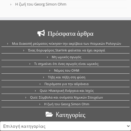
Η ζωή του Georg Simon Ohm
Πρόσφατα άρθρα
Μια διακοπή ρεύματος «νίκησε» την ακρίβεια των Ατομικών Ρολογιών
Ένας δορυφόρος Starlink φαίνεται να έχει εκραγεί
Μη ωμικός αγωγός
Τι σημαίνει ότι ένας αγωγός είναι ωμικός;
Νόμος του OHM
Τήξη και πήξη στη φύση
Πειράματα για την αδράνεια
Quiz: Ηλεκτρική Ενέργεια και Ισχύς
Quiz: Σύμβολα και ονόματα Χημικών Στοιχείων
Η ζωή του Georg Simon Ohm
Kατηγορίες
Kατηγορίες