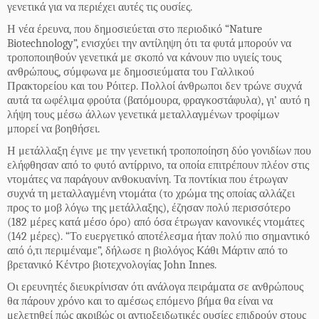
γενετικά για να περιέχει αυτές τις ουσίες.
Η νέα έρευνα, που δημοσιεύεται στο περιοδικό “Nature
Biotechnology”, ενισχύει την αντίληψη ότι τα φυτά μπορούν να
τροποποιηθούν γενετικά με σκοπό να κάνουν πιο υγιείς τους
ανθρώπους, σύμφωνα με δημοσιεύματα του Γαλλικού
Πρακτορείου και του Ρόιτερ. Πολλοί άνθρωποι δεν τρώνε συχνά
αυτά τα ωφέλιμα φρούτα (βατόμουρα, φραγκοστάφυλα), γι’ αυτό η
λήψη τους μέσω άλλων γενετικά μεταλλαγμένων τροφίμων
μπορεί να βοηθήσει.
Η μετάλλαξη έγινε με την γενετική τροποποίηση δύο γονιδίων που
ελήφθησαν από το φυτό αντίρρινο, τα οποία επιτρέπουν πλέον στις
ντομάτες να παράγουν ανθοκυανίνη. Τα ποντίκια που έτρωγαν
συχνά τη μεταλλαγμένη ντομάτα (το χρώμα της οποίας αλλάζει
προς το μοβ λόγω της μετάλλαξης), έζησαν πολύ περισσότερο
(182 μέρες κατά μέσο όρο) από όσα έτρωγαν κανονικές ντομάτες
(142 μέρες). “Το ευεργετικό αποτέλεσμα ήταν πολύ πιο σημαντικό
από ό,τι περιμέναμε”, δήλωσε η βιολόγος Κάθι Μάρτιν από το
βρετανικό Κέντρο βιοτεχνολογίας John Innes.
Οι ερευνητές διευκρίνισαν ότι ανάλογα πειράματα σε ανθρώπους
θα πάρουν χρόνο και το αμέσως επόμενο βήμα θα είναι να
μελετηθεί πώς ακριβώς οι αντιοξειδωτικές ουσίες επιδρούν στους