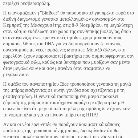
περιέχει ρεσβερατρόλη.
Η επονομαζόμενη “BioBeer” θα παρουσιαστεί για πρώτη φορά στο
διεθνή διαγωνισμό γενετικά μεταλλαγμένων οργανισμών στο
Κέμπριτζ της Μασαχουσέτης, στις 8-9 Νοεμβρίου, τη μεγαλύτερη
στον κόσμο εκδήλωση στο χώρο της συνθετικής βιολογίας, όπου
οι ανταγωνιζόμενες ερευνητικές ομάδες χρησιμοποιούν τους
δομικούς λίθους του DNA για να δημιουργήσουν ζωντανούς
οργανισμούς με νέες παράξενες ιδιότητες. Μεταξύ άλλων, στο
παρελθόν έχουν παρουσιαστεί βακτήρια που συμπεριφέρονται σαν
φωτογραφικό φιλμ, καθώς και βακτήρια που μυρίζουν σαν μέντα
όταν μεγαλώνουν και σαν μπανάνα όταν σταματάνε να
μεγαλώνουν.
Η ομάδα του πανεπιστημίου Rice τροποποίησε γενετικά τη μαγιά
της μπίρας εισάγοντας σε αυτήν γονίδια που σχετίζονται με τη
ρεσβερατρόλη. Η γενετικά τροποποιημένη μαγιά προκαλεί
ζύμωση της μπίρας και ταυτόχρονα παράγει ρεσβερατρόλη. Η
ειρωνεία είναι ότι μερικά από τα μέλη της ομάδας δεν έχουν καν
τη νόμιμη ηλικία για να πίνουν μπίρα στις ΗΠΑ!
Αν και οι νέοι ερευνητές θα παράγουν δοκιμαστικά κάποιες
ποσότητες της τροποποιημένης μπίρας, διευκρίνισαν ότι θα
χρειαστεί πολύς καιρός πριν κάποιος την πιεί, αφενός γιατί σε