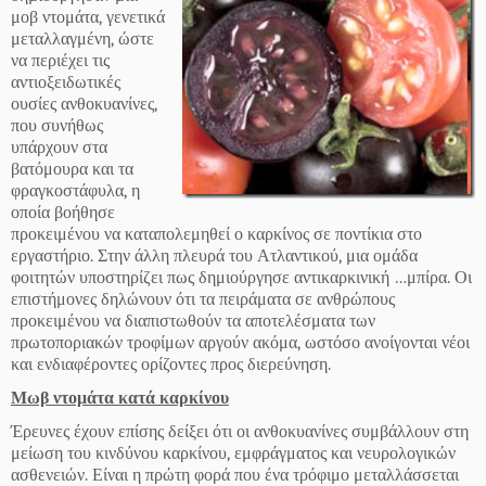
μοβ ντομάτα, γενετικά
μεταλλαγμένη, ώστε
να περιέχει τις
αντιοξειδωτικές
ουσίες ανθοκυανίνες,
που συνήθως
υπάρχουν στα
βατόμουρα και τα
φραγκοστάφυλα, η
οποία βοήθησε
προκειμένου να καταπολεμηθεί ο καρκίνος σε ποντίκια στο
εργαστήριο. Στην άλλη πλευρά του Ατλαντικού, μια ομάδα
φοιτητών υποστηρίζει πως δημιούργησε αντικαρκινική …μπίρα. Οι
επιστήμονες δηλώνουν ότι τα πειράματα σε ανθρώπους
προκειμένου να διαπιστωθούν τα αποτελέσματα των
πρωτοποριακών τροφίμων αργούν ακόμα, ωστόσο ανοίγονται νέοι
και ενδιαφέροντες ορίζοντες προς διερεύνηση.
Μωβ ντομάτα κατά καρκίνου
Έρευνες έχουν επίσης δείξει ότι οι ανθοκυανίνες συμβάλλουν στη
μείωση του κινδύνου καρκίνου, εμφράγματος και νευρολογικών
ασθενειών. Είναι η πρώτη φορά που ένα τρόφιμο μεταλλάσσεται