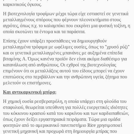
καρκινικούς όγκους.
Η βιοτεχνολογία τροφίμων μέχρι τώρα είχε εστιαστεί σε γενετικά
μεταλλαγμένους σπόρους που φέρνουν πλεονεκτήματα στους
αγρότες, όπως π.χ. το καλαμπόκι που εκκρίνει μια φυσική τοξίνη, η
οποία σκοτώνει τα έντομα και τα παράσιτα.
Επίσης έχουν υπάρξει προσπάθειες να δημιουργηθούν
μεταλλαγμένα τρόφιμα με ωφέλιμες ουσίες, όπως το “χρυσό ρύζι”
και οι γενετικά μεταλλαγμένες μπανάνες με αυξημένα επίπεδα
βιταμίνης Α. Όμως κανένα προϊόν δεν είναι ακόμα διαθέσιμο για
κατανάλωση από ανθρώπους. Οι εχθροί της βιοτεχνολογίας
επιμένουν ότι οι μεταλλάξεις αυτού του είδους μπορεί να έχουν
επιπτώσεις στο περιβάλλον και την ανθρώπινη υγεία, ζήτημα που
μελετούν οι επιστήμονες.
Και αντικαρκινική μπίρα;
Η χημική ουσία ρεσβερατρόλη, η οποία υπάρχει στη φλούδα του
σταφυλιού, θεωρείται υπεύθυνη για πολλές ευεργετικές ιδιότητες
του κόκκινου κρασιού κατά του καρκίνου και των καρδιοπαθειών,
όπως έχουν δείξει εργαστηριακά πειράματα. Τώρα μια ομάδα
φοιτητών από το αμερικανικό πανεπιστήμιο Rice χρησιμοποιεί
γενετική μηχανική και προχωρά στη δημιουργία μπίρας που