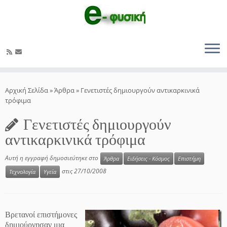
Μετάβαση
στο
Αρχική Σελίδα
»
Άρθρα
»
Γενετιστές δημιουργούν αντικαρκινικά
περιεχόμενο
τρόφιμα
Γενετιστές δημιουργούν
αντικαρκινικά τρόφιμα
Αυτή η εγγραφή δημοσιεύτηκε στο
Άρθρα
Ειδήσεις - Κόσμος
Επιστήμη
στις
27/10/2008
Τεχνολογία
Υγεία
Βρετανοί επιστήμονες
δημιούργησαν μια