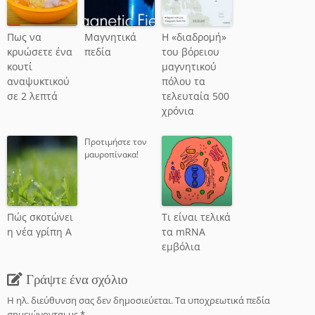
Πως να
Μαγνητικά
Η «διαδρομή»
κρυώσετε ένα
πεδία
του βόρειου
κουτί
μαγνητικού
αναψυκτικού
πόλου τα
σε 2 λεπτά
τελευταία 500
χρόνια
Προτιμήστε τον
μαυροπίνακα!
Πώς σκοτώνει
Τι είναι τελικά
η νέα γρίπη Α
τα mRNA
εμβόλια
Γράψτε ένα σχόλιο
Η ηλ. διεύθυνση σας δεν δημοσιεύεται.
Τα υποχρεωτικά πεδία
σημειώνονται με
*