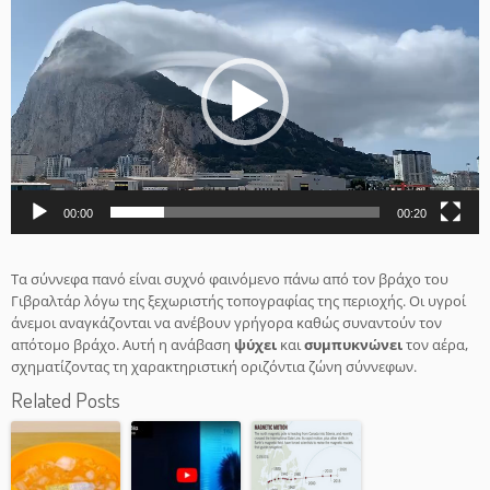
Αναπαραγωγής
Βίντεο
00:00
00:20
Τα σύννεφα πανό είναι συχνό φαινόμενο πάνω από τον βράχο του
Γιβραλτάρ λόγω της ξεχωριστής τοπογραφίας της περιοχής. Οι υγροί
άνεμοι αναγκάζονται να ανέβουν γρήγορα καθώς συναντούν τον
απότομο βράχο. Αυτή η ανάβαση
ψύχει
και
συμπυκνώνει
τον αέρα,
σχηματίζοντας τη χαρακτηριστική οριζόντια ζώνη σύννεφων.
Related Posts