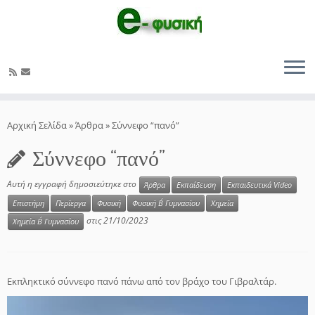
Μετάβαση
στο
Αρχική Σελίδα
»
Άρθρα
»
Σύννεφο “πανό”
περιεχόμενο
Σύννεφο “πανό”
Αυτή η εγγραφή δημοσιεύτηκε στο
Άρθρα
Εκπαίδευση
Εκπαιδευτικά Video
Επιστήμη
Περίεργα
Φυσική
Φυσική Β΄ Γυμνασίου
Χημεία
στις
21/10/2023
Χημεία Β΄ Γυμνασίου
Εκπληκτικό σύννεφο πανό πάνω από τον βράχο του Γιβραλτάρ.
Πρόγραμμα