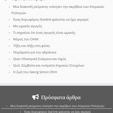
Μια διακοπή ρεύματος «νίκησε» την ακρίβεια των Ατομικών
Ρολογιών
Ένας δορυφόρος Starlink φαίνεται να έχει εκραγεί
Μη ωμικός αγωγός
Τι σημαίνει ότι ένας αγωγός είναι ωμικός;
Νόμος του OHM
Τήξη και πήξη στη φύση
Πειράματα για την αδράνεια
Quiz: Ηλεκτρική Ενέργεια και Ισχύς
Quiz: Σύμβολα και ονόματα Χημικών Στοιχείων
Η ζωή του Georg Simon Ohm
Πρόσφατα άρθρα
Μια διακοπή ρεύματος «νίκησε» την ακρίβεια των Ατομικών Ρολογιών
Ένας δορυφόρος Starlink φαίνεται να έχει εκραγεί