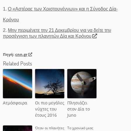
1.
Ο «Αστέρας των Χριστουγέννων» και η Σύνοδος Δία-
Κρόνου
2.
Μην περιμένετε την 21 Δεκεμβρίου για να δείτε την
προσέγγιση των πλανητών Δία και Κρόνου
Πηγή:
cnn.gr
Related Posts
Ατμόσφαιρα
Οι πιο μεγάλες
Πλησιάζει
νύχτες του
στον Δία το
έτους 2016
Juno
Όταν οι πλανήτες
Το χρονικό μιας