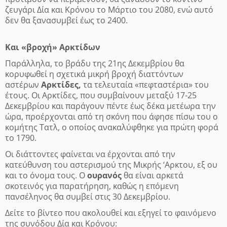
ζευγάρι Δία και Κρόνου το Μάρτιο του 2080, ενώ αυτό
δεν θα ξανασυμβεί έως το 2400.
Και «βροχή» Αρκτίδων
Παράλληλα, το βράδυ της 21ης Δεκεμβρίου θα
κορυφωθεί η σχετικά μικρή βροχή διαττόντων
αστέρων
Αρκτίδες,
τα τελευταία «πεφταστέρια» του
έτους. Οι Αρκτίδες, που συμβαίνουν μεταξύ 17-25
Δεκεμβρίου και παράγουν πέντε έως δέκα μετέωρα την
ώρα, προέρχονται από τη σκόνη που άφησε πίσω του ο
κομήτης Τατλ, ο οποίος ανακαλύφθηκε για πρώτη φορά
το 1790.
Οι διάττοντες φαίνεται να έρχονται από την
κατεύθυνση του αστερισμού της Μικρής ‘Αρκτου, εξ ου
και το όνομα τους. Ο
ουρανός
θα είναι αρκετά
σκοτεινός για παρατήρηση, καθώς η επόμενη
πανσέληνος θα συμβεί στις 30 Δεκεμβρίου.
Δείτε το βίντεο που ακολουθεί και εξηγεί το φαινόμενο
της συνόδου Δία και Κρόνου: