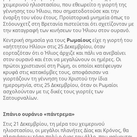
χειμερινού ηλιοστασίου, που εθεωρείτο η γιορτή της
γέννησης του Ήλιου, που σηματοδοτούσε και την
έναρξη του νέου έτους. Προϊστορικά μνημεία όπως το
Στόουνχετζ στη Βρετανία πιστεύεται ότι σχετίζονταν με
την καταγραφή των κινήσεων του Ήλιου στον ουρανό.
Κεντρική σημασία για τους
Ρωμαίους
είχε η γιορτή του
«αήττητου Ηλίου» στις 25 Δεκεμβρίου, όταν
εορταζόταν ότι ο Ήλιος άρχιζε και πάλι να ανεβαίνει
στον ουρανό και έτσι να μεγαλώνουν οι ημέρες. Οι
πρώτοι χριστιανοί στη Ρώμη, οι οποίοι κατέφευγαν
κρυφά στις κατακόμβες τους, αποφάσισαν να
γιορτάζουν τη γέννηση του Χριστού την ίδια
ημερομηνία, στις 25 Δεκεμβρίου, όταν οι Ρωμαίοι
ασχολούνταν με τις δικές τους γιορτές των
Σατουρναλίων.
Σπάνιο ουράνιο «πάντρεμα»
Στις 21 Δεκεμβρίου, τη μέρα του χειμερινού
ηλιοστασίου, οι μεγάλοι πλανήτες Δίας και Κρόνος, θα
πλησιάσουν τόσο πολύ ο ένας τον άλλο, που φαίνονται