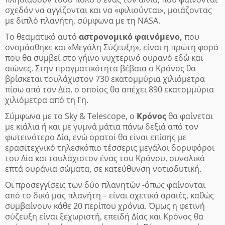
σχεδόν να αγγίζονται και να «φιλιούνται», μοιάζοντας
με διπλό πλανήτη, σύμφωνα με τη NASA.
Το θεαματικό αυτό
αστρονομικό φαινόμενο,
που
ονομάσθηκε και «Μεγάλη Σύζευξη», είναι η πρώτη φορά
που θα συμβεί στο γήινο νυχτερινό ουρανό εδώ και
αιώνες. Στην πραγματικότητα βέβαια ο Κρόνος θα
βρίσκεται τουλάχιστον 730 εκατομμύρια χιλιόμετρα
πίσω από τον Δία, ο οποίος θα απέχει 890 εκατομμύρια
χιλιόμετρα από τη Γη.
Σύμφωνα με το Sky & Telescope, ο
Κρόνος
θα φαίνεται
με κιάλια ή και με γυμνά μάτια πάνω δεξιά από τον
φωτεινότερο Δία, ενώ ορατοί θα είναι επίσης με
ερασιτεχνικό τηλεσκόπιο τέσσερις μεγάλοι δορυφόροι
του Δία και τουλάχιστον ένας του Κρόνου, συνολικά
επτά ουράνια σώματα, σε κατεύθυνση νοτιοδυτική.
Οι προσεγγίσεις των δύο πλανητών -όπως φαίνονται
από το δικό μας πλανήτη – είναι σχετικά αραιές, καθώς
συμβαίνουν κάθε 20 περίπου χρόνια. Όμως η φετινή
σύζευξη είναι ξεχωριστή, επειδή Δίας και Κρόνος θα