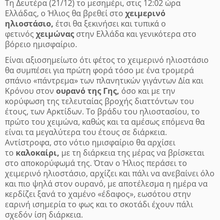
Τη Δευτέρα (21/12) το μεσημέρι, στις 12:02 ώρα
Ελλάδας, ο Ήλιος θα βρεθεί στο
χειμερινό
ηλιοστάσιο,
έτσι θα ξεκινήσει και τυπικά ο
φετινός
χειμώνας
στην Ελλάδα και γενικότερα στο
βόρειο ημισφαίριο.
Είναι αξιοσημείωτο ότι φέτος το χειμερινό ηλιοστάσιο
θα συμπέσει για πρώτη φορά τόσο με ένα τρομερά
σπάνιο «πάντρεμα» των πλανητικών γιγάντων Δία και
Κρόνου στον
ουρανό της Γης,
όσο και με την
κορύφωση της τελευταίας βροχής διαττόντων του
έτους, των Αρκτίδων.
Το βράδυ του ηλιοστασίου, το
πρώτο του χειμώνα, καθώς και τα αμέσως επόμενα θα
είναι τα μεγαλύτερα του έτους σε διάρκεια.
Αντίστροφα, στο νότιο ημισφαίριο θα αρχίσει
το
καλοκαίρι,
με τη διάρκεια της μέρας να βρίσκεται
στο αποκορύφωμά της.
Όταν ο Ήλιος περάσει το
χειμερινό ηλιοστάσιο, αρχίζει και πάλι να ανεβαίνει όλο
και πιο ψηλά στον ουρανό, με αποτέλεσμα η ημέρα να
κερδίζει ξανά το χαμένο «έδαφος», εωσότου στην
εαρινή ισημερία το φως και το σκοτάδι έχουν πάλι
σχεδόν ίση διάρκεια.