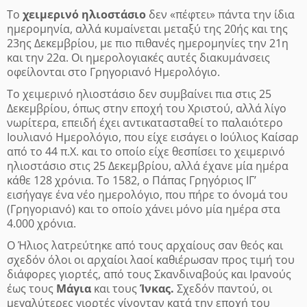
Το
χειμερινό ηλιοστάσιο
δεν «πέφτει» πάντα την ίδια
ημερομηνία, αλλά κυμαίνεται μεταξύ της 20ής και της
23ης Δεκεμβρίου, με πιο πιθανές ημερομηνίες την 21η
και την 22α. Οι ημερολογιακές αυτές διακυμάνσεις
οφείλονται στο Γρηγοριανό Ημερολόγιο.
Το χειμερινό ηλιοστάσιο δεν συμβαίνει πια στις 25
Δεκεμβρίου, όπως στην εποχή του Χριστού, αλλά λίγο
νωρίτερα, επειδή έχει αντικατασταθεί το παλαιότερο
Ιουλιανό Ημερολόγιο, που είχε εισάγει ο Ιούλιος Καίσαρ
από το 44 π.Χ. και το οποίο είχε θεσπίσει το χειμερινό
ηλιοστάσιο στις 25 Δεκεμβρίου, αλλά έχανε μία ημέρα
κάθε 128 χρόνια. Το 1582, ο Πάπας Γρηγόριος ΙΓ’
εισήγαγε ένα νέο ημερολόγιο, που πήρε το όνομά του
(Γρηγοριανό) και το οποίο χάνει μόνο μία ημέρα στα
4.000 χρόνια.
Ο Ήλιος λατρεύτηκε από τους αρχαίους σαν θεός και
σχεδόν όλοι οι αρχαίοι λαοί καθιέρωσαν προς τιμή του
διάφορες γιορτές, από τους Σκανδιναβούς και Ιρανούς
έως τους
Μάγια
και τους
Ίνκας.
Σχεδόν παντού, οι
μεγαλύτερες γιορτές γίνονταν κατά την εποχή του