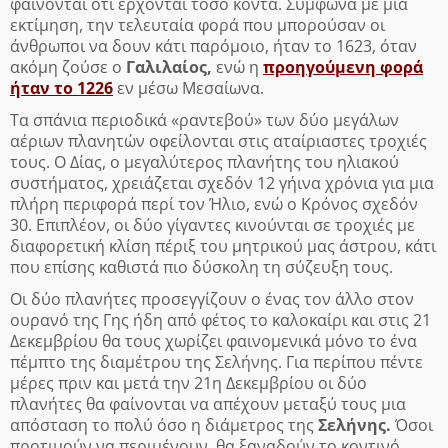
φαίνονται ότι έρχονται τόσο κοντά. Σύμφωνα με μία
εκτίμηση, την τελευταία φορά που μπορούσαν οι
άνθρωποι να δουν κάτι παρόμοιο, ήταν το 1623, όταν
ακόμη ζούσε ο
Γαλιλαίος,
ενώ η
προηγούμενη φορά
ήταν το 1226
εν μέσω Μεσαίωνα.
Τα σπάνια περιοδικά «ραντεβού» των δύο μεγάλων
αέριων πλανητών οφείλονται στις αταίριαστες τροχιές
τους. Ο Δίας, ο μεγαλύτερος πλανήτης του ηλιακού
συστήματος, χρειάζεται σχεδόν 12 γήινα χρόνια για μια
πλήρη περιφορά περί τον Ήλιο, ενώ ο Κρόνος σχεδόν
30. Επιπλέον, οι δύο γίγαντες κινούνται σε τροχιές με
διαφορετική κλίση πέριξ του μητρικού μας άστρου, κάτι
που επίσης καθιστά πιο δύσκολη τη σύζευξη τους.
Οι δύο πλανήτες προσεγγίζουν ο ένας τον άλλο στον
ουρανό της Γης ήδη από φέτος το καλοκαίρι και στις 21
Δεκεμβρίου θα τους χωρίζει φαινομενικά μόνο το ένα
πέμπτο της διαμέτρου της Σελήνης. Για περίπου πέντε
μέρες πριν και μετά την 21η Δεκεμβρίου οι δύο
πλανήτες θα φαίνονται να απέχουν μεταξύ τους μια
απόσταση το πολύ όσο η διάμετρος της
Σελήνης.
Όσοι
προτιμούν να περιμένουν, θα ξαναδούν το κοντινό