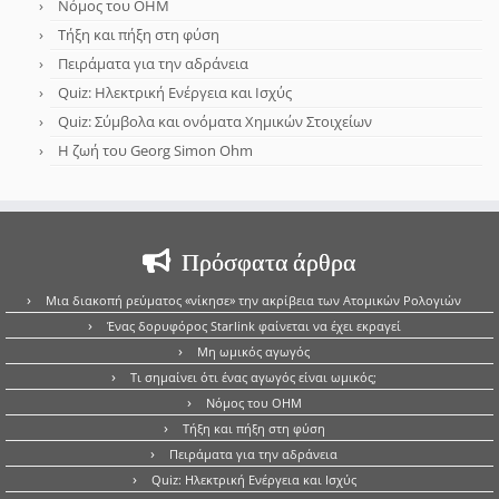
Νόμος του OHM
Τήξη και πήξη στη φύση
Πειράματα για την αδράνεια
Quiz: Ηλεκτρική Ενέργεια και Ισχύς
Quiz: Σύμβολα και ονόματα Χημικών Στοιχείων
Η ζωή του Georg Simon Ohm
Πρόσφατα άρθρα
Μια διακοπή ρεύματος «νίκησε» την ακρίβεια των Ατομικών Ρολογιών
Ένας δορυφόρος Starlink φαίνεται να έχει εκραγεί
Μη ωμικός αγωγός
Τι σημαίνει ότι ένας αγωγός είναι ωμικός;
Νόμος του OHM
Τήξη και πήξη στη φύση
Πειράματα για την αδράνεια
Quiz: Ηλεκτρική Ενέργεια και Ισχύς