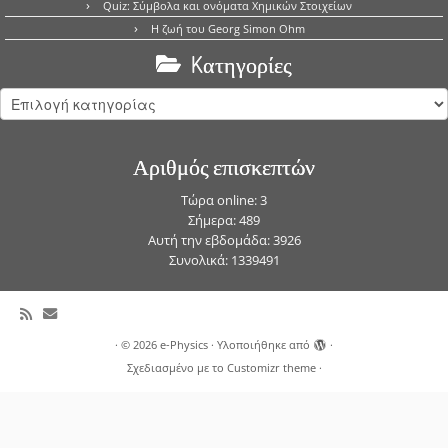
Quiz: Σύμβολα και ονόματα Χημικών Στοιχείων
Η ζωή του Georg Simon Ohm
Kατηγορίες
Kατηγορίες
Αριθμός επισκεπτών
Τώρα online: 3
Σήμερα: 489
Αυτή την εβδομάδα: 3926
Συνολικά: 1339491
·
© 2026
e-Physics
·
Υλοποιήθηκε από
·
Σχεδιασμένο με το
Customizr theme
·