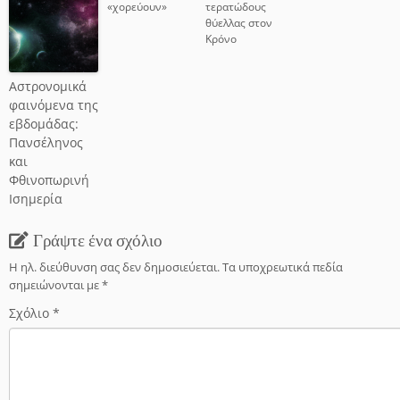
«χορεύουν»
τερατώδους
θύελλας στον
Κρόνο
Αστρονομικά
φαινόμενα της
εβδομάδας:
Πανσέληνος
και
Φθινοπωρινή
Ισημερία
Γράψτε ένα σχόλιο
Η ηλ. διεύθυνση σας δεν δημοσιεύεται.
Τα υποχρεωτικά πεδία
σημειώνονται με
*
Σχόλιο
*