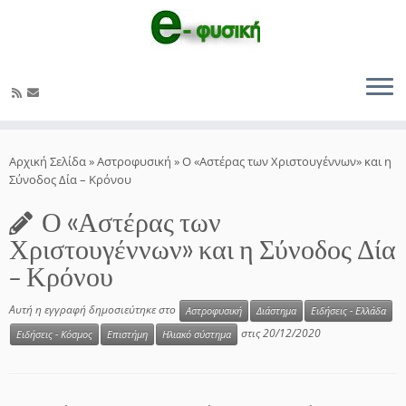
Μετάβαση
στο
Αρχική Σελίδα
»
Αστροφυσική
»
Ο «Αστέρας των Χριστουγέννων» και η
περιεχόμενο
Σύνοδος Δία – Κρόνου
Ο «Αστέρας των
Χριστουγέννων» και η Σύνοδος Δία
– Κρόνου
Αυτή η εγγραφή δημοσιεύτηκε στο
Αστροφυσική
Διάστημα
Ειδήσεις - Ελλάδα
στις
20/12/2020
Ειδήσεις - Κόσμος
Επιστήμη
Ηλιακό σύστημα