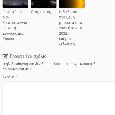
Ο «Αστέρας
Έτος φωτός
Η διέλευση
των
του Ερμή
Χριστουγέννω
μπροστά από
ν» και η
τον Ήλιο – Το
Σύνοδος Δία –
2032 η
Κρόνου
επόμενη
διέλευση
Γράψτε ένα σχόλιο
Η ηλ. διεύθυνση σας δεν δημοσιεύεται.
Τα υποχρεωτικά πεδία
σημειώνονται με
*
Σχόλιο
*