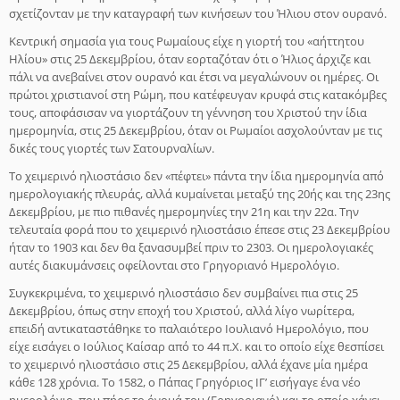
σχετίζονταν με την καταγραφή των κινήσεων του Ήλιου στον ουρανό.
Κεντρική σημασία για τους Ρωμαίους είχε η γιορτή του «αήττητου
Ηλίου» στις 25 Δεκεμβρίου, όταν εορταζόταν ότι ο Ήλιος άρχιζε και
πάλι να ανεβαίνει στον ουρανό και έτσι να μεγαλώνουν οι ημέρες. Οι
πρώτοι χριστιανοί στη Ρώμη, που κατέφευγαν κρυφά στις κατακόμβες
τους, αποφάσισαν να γιορτάζουν τη γέννηση του Χριστού την ίδια
ημερομηνία, στις 25 Δεκεμβρίου, όταν οι Ρωμαίοι ασχολούνταν με τις
δικές τους γιορτές των Σατουρναλίων.
Το χειμερινό ηλιοστάσιο δεν «πέφτει» πάντα την ίδια ημερομηνία από
ημερολογιακής πλευράς, αλλά κυμαίνεται μεταξύ της 20ής και της 23ης
Δεκεμβρίου, με πιο πιθανές ημερομηνίες την 21η και την 22α. Την
τελευταία φορά που το χειμερινό ηλιοστάσιο έπεσε στις 23 Δεκεμβρίου
ήταν το 1903 και δεν θα ξανασυμβεί πριν το 2303. Οι ημερολογιακές
αυτές διακυμάνσεις οφείλονται στο Γρηγοριανό Ημερολόγιο.
Συγκεκριμένα, το χειμερινό ηλιοστάσιο δεν συμβαίνει πια στις 25
Δεκεμβρίου, όπως στην εποχή του Χριστού, αλλά λίγο νωρίτερα,
επειδή αντικαταστάθηκε το παλαιότερο Ιουλιανό Ημερολόγιο, που
είχε εισάγει ο Ιούλιος Καίσαρ από το 44 π.Χ. και το οποίο είχε θεσπίσει
το χειμερινό ηλιοστάσιο στις 25 Δεκεμβρίου, αλλά έχανε μία ημέρα
κάθε 128 χρόνια. Το 1582, ο Πάπας Γρηγόριος ΙΓ’ εισήγαγε ένα νέο
ημερολόγιο, που πήρε το όνομά του (Γρηγοριανό) και το οποίο χάνει