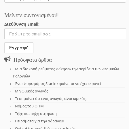
Μείνετε συντονισμένοι!!!
Διεύθυνση Email:
Πρόσφατα άρθρα
Μια διακοπή ρεύματος «νίκησε» την ακρίβεια των Ατομικών
Ρολογιών
Ένας δορυφόρος Starlink φαίνεται να έχει εκραγεί
Μη ωμικός αγωγός
Τι σημαίνει ότι ένας αγωγός είναι ωμικός;
Νόμος του OHM
Τήξη και πήξη στη φύση
Πειράματα για την αδράνεια
Quiz: Ηλεκτρική Ενέργεια και Ισχύς