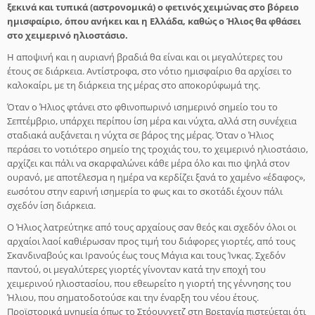
ξεκινά και τυπικά (αστρονομικά) ο φετινός χειμώνας στο βόρειο
ημισφαίριο, όπου ανήκει και η Ελλάδα, καθώς ο Ήλιος θα φθάσει
στο χειμερινό ηλιοστάσιο.
Η αποψινή και η αυριανή βραδιά θα είναι και οι μεγαλύτερες του
έτους σε διάρκεια. Αντίστροφα, στο νότιο ημισφαίριο θα αρχίσει το
καλοκαίρι, με τη διάρκεια της μέρας στο αποκορύφωμά της.
Όταν ο Ήλιος φτάνει στο φθινοπωρινό ισημερινό σημείο του το
Σεπτέμβριο, υπάρχει περίπου ίση μέρα και νύχτα, αλλά στη συνέχεια
σταδιακά αυξάνεται η νύχτα σε βάρος της μέρας. Όταν ο Ήλιος
περάσει το νοτιότερο σημείο της τροχιάς του, το χειμερινό ηλιοστάσιο,
αρχίζει και πάλι να σκαρφαλώνει κάθε μέρα όλο και πιο ψηλά στον
ουρανό, με αποτέλεσμα η ημέρα να κερδίζει ξανά το χαμένο «έδαφος»,
εωσότου στην εαρινή ισημερία το φως και το σκοτάδι έχουν πάλι
σχεδόν ίση διάρκεια.
Ο Ήλιος λατρεύτηκε από τους αρχαίους σαν θεός και σχεδόν όλοι οι
αρχαίοι λαοί καθιέρωσαν προς τιμή του διάφορες γιορτές, από τους
Σκανδιναβούς και Ιρανούς έως τους Μάγια και τους Ίνκας. Σχεδόν
παντού, οι μεγαλύτερες γιορτές γίνονταν κατά την εποχή του
χειμερινού ηλιοστασίου, που εθεωρείτο η γιορτή της γέννησης του
Ήλιου, που σηματοδοτούσε και την έναρξη του νέου έτους.
Προϊστορικά μνημεία όπως το Στόουνχετζ στη Βρετανία πιστεύεται ότι