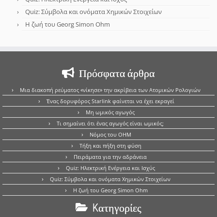
Quiz: Σύμβολα και ονόματα Χημικών Στοιχείων
Η ζωή του Georg Simon Ohm
Πρόσφατα άρθρα
Μια διακοπή ρεύματος «νίκησε» την ακρίβεια των Ατομικών Ρολογιών
Ένας δορυφόρος Starlink φαίνεται να έχει εκραγεί
Μη ωμικός αγωγός
Τι σημαίνει ότι ένας αγωγός είναι ωμικός;
Νόμος του OHM
Τήξη και πήξη στη φύση
Πειράματα για την αδράνεια
Quiz: Ηλεκτρική Ενέργεια και Ισχύς
Quiz: Σύμβολα και ονόματα Χημικών Στοιχείων
Η ζωή του Georg Simon Ohm
Kατηγορίες