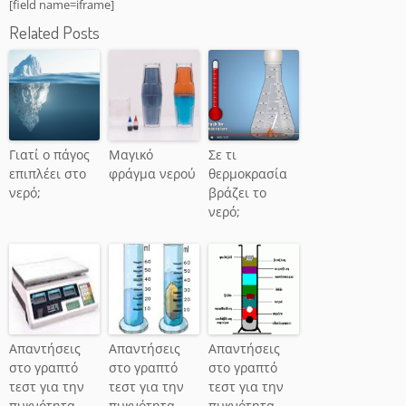
[field name=iframe]
Related Posts
Γιατί ο πάγος
Μαγικό
Σε τι
επιπλέει στο
φράγμα νερού
θερμοκρασία
νερό;
βράζει το
νερό;
Απαντήσεις
Απαντήσεις
Απαντήσεις
στο γραπτό
στο γραπτό
στο γραπτό
τεστ για την
τεστ για την
τεστ για την
πυκνότητα –
πυκνότητα –
πυκνότητα –