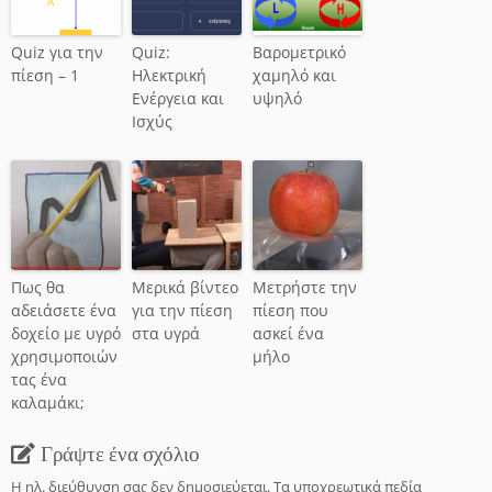
Quiz για την
Quiz:
Βαρομετρικό
πίεση – 1
Ηλεκτρική
χαμηλό και
Ενέργεια και
υψηλό
Ισχύς
Πως θα
Μερικά βίντεο
Μετρήστε την
αδειάσετε ένα
για την πίεση
πίεση που
δοχείο με υγρό
στα υγρά
ασκεί ένα
χρησιμοποιών
μήλο
τας ένα
καλαμάκι;
Γράψτε ένα σχόλιο
Η ηλ. διεύθυνση σας δεν δημοσιεύεται.
Τα υποχρεωτικά πεδία