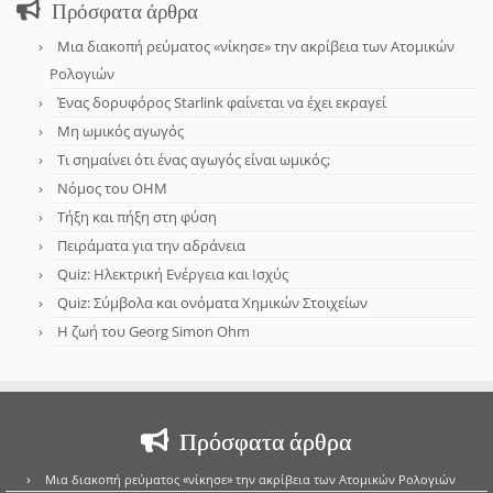
Πρόσφατα άρθρα
Μια διακοπή ρεύματος «νίκησε» την ακρίβεια των Ατομικών
Ρολογιών
Ένας δορυφόρος Starlink φαίνεται να έχει εκραγεί
Μη ωμικός αγωγός
Τι σημαίνει ότι ένας αγωγός είναι ωμικός;
Νόμος του OHM
Τήξη και πήξη στη φύση
Πειράματα για την αδράνεια
Quiz: Ηλεκτρική Ενέργεια και Ισχύς
Quiz: Σύμβολα και ονόματα Χημικών Στοιχείων
Η ζωή του Georg Simon Ohm
Πρόσφατα άρθρα
Μια διακοπή ρεύματος «νίκησε» την ακρίβεια των Ατομικών Ρολογιών