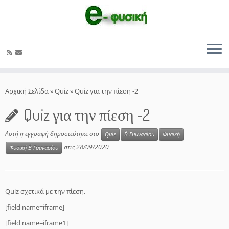
Μετάβαση
στο
Αρχική Σελίδα
»
Quiz
»
Quiz για την πίεση -2
περιεχόμενο
Quiz για την πίεση -2
Αυτή η εγγραφή δημοσιεύτηκε στο
Quiz
Β΄ Γυμνασίου
Φυσική
στις
28/09/2020
Φυσική Β΄ Γυμνασίου
Quiz σχετικά με την πίεση.
[field name=iframe]
[field name=iframe1]