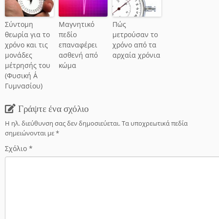
Σύντομη
Μαγνητικό
Πώς
θεωρία για το
πεδίο
μετρούσαν το
χρόνο και τις
επαναφέρει
χρόνο από τα
μονάδες
ασθενή από
αρχαία χρόνια
μέτρησής του
κώμα
(Φυσική Α΄
Γυμνασίου)
Γράψτε ένα σχόλιο
Η ηλ. διεύθυνση σας δεν δημοσιεύεται.
Τα υποχρεωτικά πεδία
σημειώνονται με
*
Σχόλιο
*