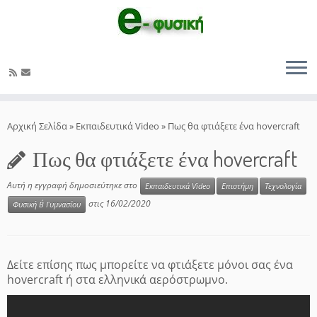
Μετάβαση
στο
Αρχική Σελίδα
»
Εκπαιδευτικά Video
»
Πως θα φτιάξετε ένα hovercraft
περιεχόμενο
Πως θα φτιάξετε ένα hovercraft
Αυτή η εγγραφή δημοσιεύτηκε στο
Εκπαιδευτικά Video
Επιστήμη
Τεχνολογία
στις
16/02/2020
Φυσική Β΄ Γυμνασίου
Δείτε επίσης πως μπορείτε να φτιάξετε μόνοι σας ένα
hovercraft ή στα ελληνικά αερόστρωμνο.