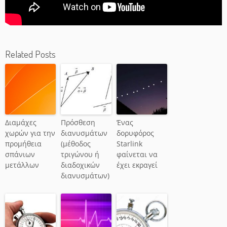
Related Posts
Διαμάχες
Πρόσθεση
Ένας
χωρών για την
διανυσμάτων
δορυφόρος
προμήθεια
(μέθοδος
Starlink
σπάνιων
τριγώνου ή
φαίνεται να
μετάλλων
διαδοχικών
έχει εκραγεί
διανυσμάτων)