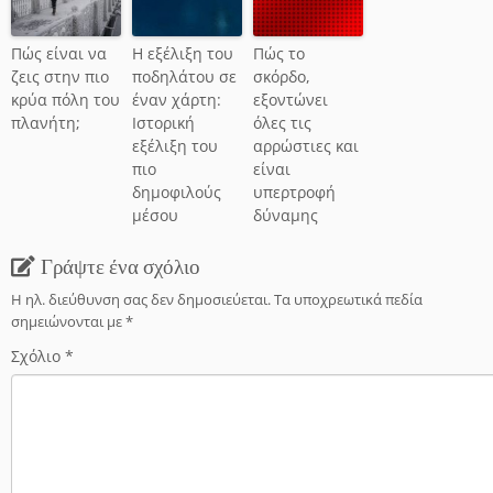
Πώς είναι να
Η εξέλιξη του
Πώς το
ζεις στην πιο
ποδηλάτου σε
σκόρδο,
κρύα πόλη του
έναν χάρτη:
εξοντώνει
πλανήτη;
Ιστορική
όλες τις
εξέλιξη του
αρρώστιες και
πιο
είναι
δημοφιλούς
υπερτροφή
μέσου
δύναμης
Γράψτε ένα σχόλιο
Η ηλ. διεύθυνση σας δεν δημοσιεύεται.
Τα υποχρεωτικά πεδία
σημειώνονται με
*
Σχόλιο
*