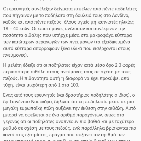
Οι ερευνητές συνέλεξαν δείγματα πτυέλων από πέντε ποδηλάτες
που πήγαιναν με το ποδήλατο στη δουλειά τους στο Λονδίνο,
καθώς και από πέντε πεζούς, όλους υγιείς μη καπνιστές ηλικίας
18 – 40 ετών. Οι επιστήμονες ανέλυσαν και συνέκριναν την
ποσότητα αιθάλης που υπήρχε μέσα στα μακροφάγα κύτταρα
των κατώτερων αεραγωγών των πνευμόνων (τα εξειδικευμένα
αυτά κύτταρα απορροφούν ξένα υλικά που εισέρχονται στους
πνεύμονες).
Η μελέτη έδειξε ότι οι ποδηλάτες είχαν κατά μέσο όρο 2,3 φορές
περισσότερη αιθάλη στους πνεύμονες τους σε σχέση με τους
πεζούς. Η πιθανότητα αυτή η διαφορά να έχει προκύψει από
τύχη, είναι μικρότερη από 1 στα 100.
Ένας από τους ερευνητές (και δραστήριος ποδηλάτης ο ίδιος), ο
δρ Τσινέντου Νουοκόρο, δήλωσε ότι «η ποδηλασία μέσα σε μια
μεγάλη ευρωπαϊκή πόλη αυξάνει την έκθεση στην αιθάλη. Αυτό
μπορεί να οφείλεται σε ένα αριθμό παραγόντων, όπως στο
γεγονός ότι οι ποδηλάτες αναπνέουν πιο βαθιά και με ταχύτερο
ρυθμό σε σχέση με τους πεζούς, ενώ παράλληλα βρίσκονται πιο
κοντά στις εξατμίσεις, πράγμα που αυξάνει τον αριθμό των