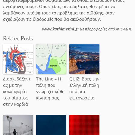
αερομεταφερόμενων σωματιδίων, τα οποία διεισδύουν στους
πνεύμονές τους». Όπως είπε, οι ποδηλάτες θα πρέπει να
λαμβάνουν υπόψη τους το πρόβλημα της αιθάλης, όταν
σχεδιάζουν τις διαδρομές που θα ακολουθήσουν.
www.kathimerini.gr
με πληροφορίες από ΑΠΕ-ΜΠΕ
Related Posts
Διασκεδάζοντ
The Line – Η
QUIZ: Βρες την
ας με την
πόλη που
ελληνική πόλη
κυκλοφορία
γνωρίζει κάθε
από μια
του αίματος
κίνησή σας
φωτογραφία
στην καρδιά