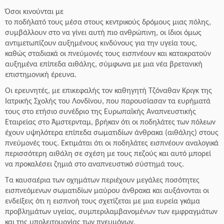
Όσοι κινούνται με
το ποδήλατό τους μέσα στους κεντρικούς δρόμους μιας πόλης,
συμβάλλουν στο να γίνει αυτή πιο ανθρώπινη, οι ίδιοι όμως
αντιμετωπίζουν αυξημένους κινδύνους για την υγεία τους,
καθώς σταδιακά οι πνεύμονές τους εισπνέουν και κατακρατούν
αυξημένα επίπεδα αιθάλης, σύμφωνα με μια νέα βρετανική
επιστημονική έρευνα.
Οι ερευνητές, με επικεφαλής τον καθηγητή Τζόναθαν Κριγκ της
Ιατρικής Σχολής του Λονδίνου, που παρουσίασαν τα ευρήματά
τους στο ετήσιο συνέδριο της Ευρωπαϊκής Αναπνευστικής
Εταιρείας στο Άμστερνταμ, βρήκαν ότι οι ποδηλάτες των πόλεων
έχουν υψηλότερα επίπεδα σωματιδίων άνθρακα (αιθάλης) στους
πνεύμονές τους. Εκτιμάται ότι οι ποδηλάτες εισπνέουν αναλογικά
περισσότερη αιθάλη σε σχέση με τους πεζούς και αυτό μπορεί
να προκαλέσει ζημιά στο αναπνευστικό σύστημά τους.
Τα καυσαέρια των οχημάτων περιέχουν μεγάλες ποσότητες
εισπνεόμενων σωματιδίων μαύρου άνθρακα και αυξάνονται οι
ενδείξεις ότι η εισπνοή τους σχετίζεται με μια ευρεία γκάμα
προβλημάτων υγείας, συμπεριλαμβανομένων των εμφραγμάτων
και της υπολειτουργίας των πνευμόνων.