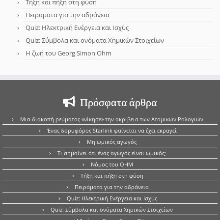
Τήξη και πήξη στη φύση
Πειράματα για την αδράνεια
Quiz: Ηλεκτρική Ενέργεια και Ισχύς
Quiz: Σύμβολα και ονόματα Χημικών Στοιχείων
Η ζωή του Georg Simon Ohm
Πρόσφατα άρθρα
Μια διακοπή ρεύματος «νίκησε» την ακρίβεια των Ατομικών Ρολογιών
Ένας δορυφόρος Starlink φαίνεται να έχει εκραγεί
Μη ωμικός αγωγός
Τι σημαίνει ότι ένας αγωγός είναι ωμικός;
Νόμος του OHM
Τήξη και πήξη στη φύση
Πειράματα για την αδράνεια
Quiz: Ηλεκτρική Ενέργεια και Ισχύς
Quiz: Σύμβολα και ονόματα Χημικών Στοιχείων