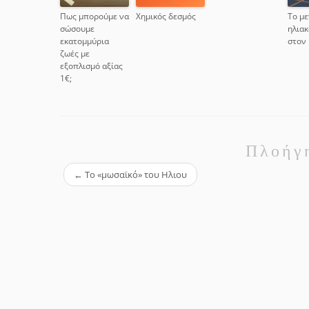
Πως μπορούμε να
Χημικός δεσμός
Το μ
σώσουμε
ηλια
εκατομμύρια
στον
ζωές με
εξοπλισμό αξίας
1€;
Πλοήγ
←
Το «μωσαϊκό» του Ηλιου