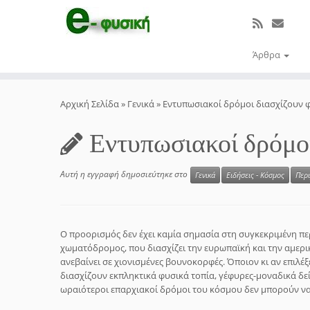
Άρθρα
Μετάβαση
στο
Αρχική Σελίδα
»
Γενικά
»
Εντυπωσιακοί δρόμοι διασχίζουν φ
περιεχόμενο
Εντυπωσιακοί δρόμοι
Αυτή η εγγραφή δημοσιεύτηκε στο
Γενικά
Ειδήσεις - Κόσμος
Περ
Ο προορισμός δεν έχει καμία σημασία στη συγκεκριμένη πε
χωματόδρομος, που διασχίζει την ευρωπαϊκή και την αμερι
ανεβαίνει σε χιονισμένες βουνοκορφές. Όποιον κι αν επιλέ
διασχίζουν εκπληκτικά φυσικά τοπία, γέφυρες-μοναδικά δε
ωραιότεροι επαρχιακοί δρόμοι του κόσμου δεν μπορούν να 