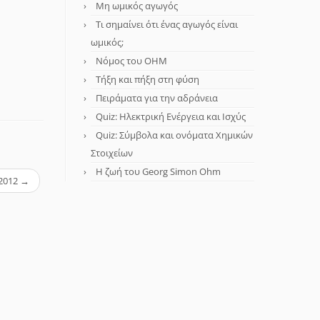
Μη ωμικός αγωγός
Τι σημαίνει ότι ένας αγωγός είναι
ωμικός;
Νόμος του OHM
Τήξη και πήξη στη φύση
Πειράματα για την αδράνεια
Quiz: Ηλεκτρική Ενέργεια και Ισχύς
Quiz: Σύμβολα και ονόματα Χημικών
Στοιχείων
Η ζωή του Georg Simon Ohm
 2012
→