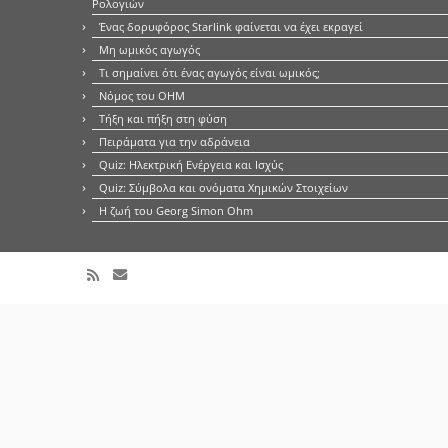
Ρολογιών
Ένας δορυφόρος Starlink φαίνεται να έχει εκραγεί
Μη ωμικός αγωγός
Τι σημαίνει ότι ένας αγωγός είναι ωμικός;
Νόμος του OHM
Τήξη και πήξη στη φύση
Πειράματα για την αδράνεια
Quiz: Ηλεκτρική Ενέργεια και Ισχύς
Quiz: Σύμβολα και ονόματα Χημικών Στοιχείων
Η ζωή του Georg Simon Ohm