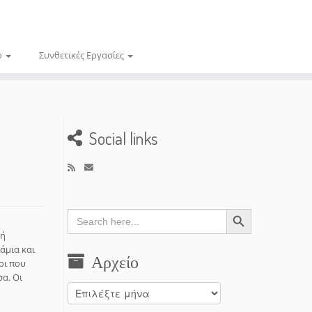
ο
Συνθετικές Εργασίες
Social links
Search Button
Search
for:
 ή
άμια και
Αρχείο
οι που
α. Οι
Αρχείο