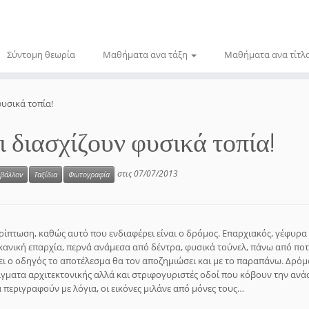
Σύντομη θεωρία
Μαθήματα ανα τάξη
Μαθήματα ανα τίτλ
υσικά τοπία!
 διασχίζουν φυσικά τοπία!
στις
07/07/2013
ιβάλλον
Ταξίδια
Φωτογραφία
ρίπτωση, καθώς αυτό που ενδιαφέρει είναι ο δρόμος. Επαρχιακός, γέφυρα
κανική επαρχία, περνά ανάμεσα από δέντρα, φυσικά τούνελ, πάνω από ποτ
ξει ο οδηγός το αποτέλεσμα θα τον αποζημιώσει και με το παραπάνω. Δρόμ
ίγματα αρχιτεκτονικής αλλά και στριφογυριστές οδοί που κόβουν την ανάσ
περιγραφούν με λόγια, οι εικόνες μιλάνε από μόνες τους…