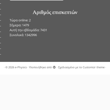
Αριθμός επισκεπτών
Τώρα online: 2
Σήμερα: 1479
Αυτή την εβδομάδα: 7431
Συνολικά: 1342996
·
© 2026
e-Physics
·
Υλοποιήθηκε από
·
Σχεδιασμένο με το
Customizr theme
·