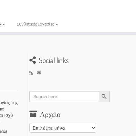
ο
Συνθετικές Εργασίες
Social links
Search Button
Search
for:
ογίας της
κό
Αρχείο
αι ισχύ
.
Αρχείο
υαλί