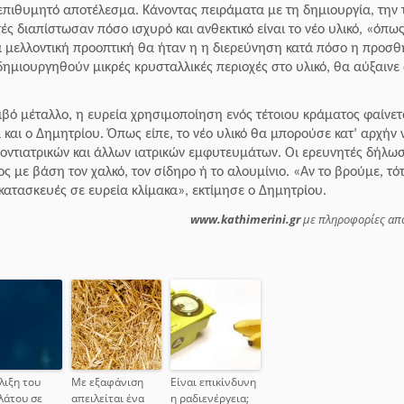
ο επιθυμητό αποτέλεσμα.
Κάνοντας πειράματα με τη δημιουργία, την
ς διαπίστωσαν πόσο ισχυρό και ανθεκτικό είναι το νέο υλικό, «όπως
α μελλοντική προοπτική θα ήταν η η διερεύνηση κατά πόσο η προσ
ημιουργηθούν μικρές κρυσταλλικές περιοχές στο υλικό, θα αύξαινε
ριβό μέταλλο, η ευρεία χρησιμοποίηση ενός τέτοιου κράματος φαίνετ
και ο Δημητρίου. Όπως είπε, το νέο υλικό θα μπορούσε κατ’ αρχήν 
οντιατρικών και άλλων ιατρικών εμφυτευμάτων.
Οι ερευνητές δήλωσ
με βάση τον χαλκό, τον σίδηρο ή το αλουμίνιο. «Αν το βρούμε, τό
 κατασκευές σε ευρεία κλίμακα», εκτίμησε ο Δημητρίου.
www.kathimerini.gr
με πληροφορίες α
λιξη του
Με εξαφάνιση
Είναι επικίνδυνη
λάτου σε
απειλείται ένα
η ραδιενέργεια;