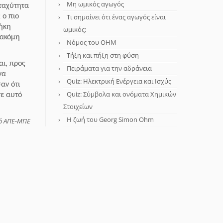
Μη ωμικός αγωγός
 ταχύτητα
 ο πιο
Τι σημαίνει ότι ένας αγωγός είναι
θήκη
ωμικός;
 ακόμη
Νόμος του OHM
Τήξη και πήξη στη φύση
αι, προς
Πειράματα για την αδράνεια
να
Quiz: Ηλεκτρική Ενέργεια και Ισχύς
αν ότι
Quiz: Σύμβολα και ονόματα Χημικών
τε αυτό
Στοιχείων
Η ζωή του Georg Simon Ohm
πό ΑΠΕ-ΜΠΕ