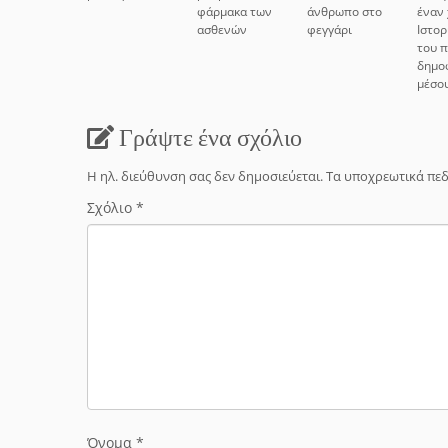
φάρμακα των
άνθρωπο στο
έναν 
ασθενών
φεγγάρι
Ιστορ
του π
δημο
μέσο
Γράψτε ένα σχόλιο
Η ηλ. διεύθυνση σας δεν δημοσιεύεται.
Τα υποχρεωτικά πεδ
Σχόλιο
*
Όνομα
*