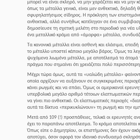
μπορεί να είναι σκληρό, να μην χαράζεται και να μην κ
όπως τα μέταλλα γενικά, είναι μεν ανθεκτικά, δηλαδή 
σφυρηλατήσιμος σίδηρος.
Η πρόκληση των επιστημόνω
ανθεκτικά, αλλά συνήθως κατέληγαν σε ένα συμβιβασ
δημοσίευσε τη σχετική μελέτη στο περιοδικό για νέα 
ένα μεταλλικό κράμα από «άμορφα» μέταλλα, συνδυάζον
Τα κανονικά μέταλλα είναι ασθενή και ελάσιμα, επειδή
το μέταλλο υποστεί κάποιο μεγάλο βάρος. Όμως τα λε
ψυχόμενα λιωμένα μέταλλα, με αποτέλεσμά τα άτομά τ
πράγμα που σημαίνει ότι χρειάζεται πολύ περισσότερη
Μέχρι τώρα όμως, αυτά τα «υαλώδη μέταλλα» φαίνοντα
οποία αρχίζουν να αυξάνουν σε συγκεκριμένες περιοχέ
κάνει ρωγμές και να σπάει. Όμως οι αμερικανοί ερευ
υπερβολικά μεγάλο αριθμό τέτοιων ελαττωματικών περι
να γίνει πιο ανθεκτικό. Οι ελαττωματικές περιοχές «δι
αυτά τα δίκτυα «περικυκλώνουν» τη ρωγμή και την εμ
Μετά από 109 (!) προσπάθειες, τελικά οι ερευνητές 
έχει το παραπάνω αποτέλεσμα. Το κράμα αποτελείται 
Όπως είπε ο Δημητρίου, οι επιστήμονες δεν έχουν ακό
αποτύχει, όσον αφορά τον ιδανικό συνδυασμό σκληρότη