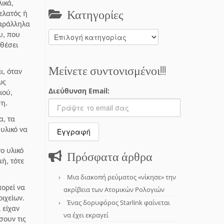
ικά,
Κατηγορίες
ελατός ή
παράλληλα
Κατηγορίες
υ, που
νθέσει
Μείνετε συντονισμένοι!!!
ι, όταν
ως
Διεύθυνση Email:
ιού,
ση.
α, τα
υλικό να
ο υλικό
Πρόσφατα άρθρα
μή, τότε
Μια διακοπή ρεύματος «νίκησε» την
ορεί να
ακρίβεια των Ατομικών Ρολογιών
ιχείων.
Ένας δορυφόρος Starlink φαίνεται
 είχαν
να έχει εκραγεί
σουν τις