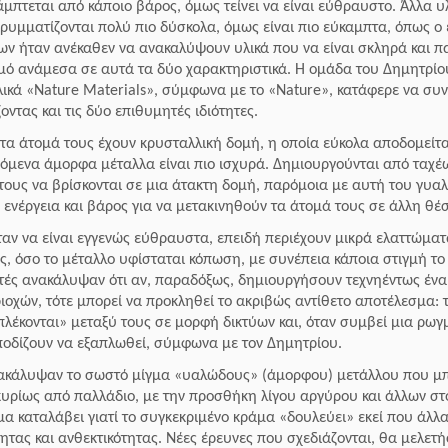
άμπτεται από κάποιο βάρος, όμως τείνει να είναι εύθραυστο. Άλλα υλ
θρυμματίζονται πολύ πιο δύσκολα, όμως είναι πιο εύκαμπτα, όπως ο 
ν ήταν ανέκαθεν να ανακαλύψουν υλικά που να είναι σκληρά και 
μό ανάμεσα σε αυτά τα δύο χαρακτηριστικά. Η ομάδα του Δημητρίο
υλικά «Nature Materials», σύμφωνα με το «Nature», κατάφερε να συ
τας και τις δύο επιθυμητές ιδιότητες.
 τα άτομά τους έχουν κρυσταλλική δομή, η οποία εύκολα αποδομείτα
γόμενα άμορφα μέταλλα είναι πιο ισχυρά. Δημιουργούνται από ταχέ
ους να βρίσκονται σε μια άτακτη δομή, παρόμοια με αυτή του γυαλ
 ενέργεια και βάρος για να μετακινηθούν τα άτομά τους σε άλλη θέ
ν να είναι εγγενώς εύθραυστα, επειδή περιέχουν μικρά ελαττώματ
ς, όσο το μέταλλο υφίσταται κόπωση, με συνέπεια κάποια στιγμή το 
νητές ανακάλυψαν ότι αν, παραδόξως, δημιουργήσουν τεχνηέντως ένα
οχών, τότε μπορεί να προκληθεί το ακριβώς αντίθετο αποτέλεσμα: τ
απλέκονται» μεταξύ τους σε μορφή δικτύων και, όταν συμβεί μια ρωγ
ποδίζουν να εξαπλωθεί, σύμφωνα με τον Δημητρίου.
ανακάλυψαν το σωστό μίγμα «υαλώδους» (άμορφου) μετάλλου που μπ
κυρίως από παλλάδιο, με την προσθήκη λίγου αργύρου και άλλων στο
μα καταλάβει γιατί το συγκεκριμένο κράμα «δουλεύει» εκεί που άλλα
τας και ανθεκτικότητας. Νέες έρευνες που σχεδιάζονται, θα μελετή