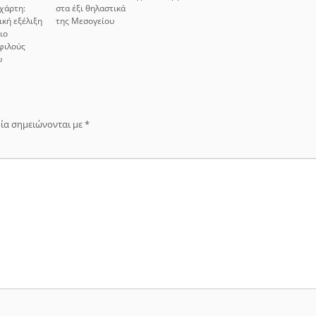
χάρτη:
στα έξι θηλαστικά
ική εξέλιξη
της Μεσογείου
ιο
φιλούς
υ
ία σημειώνονται με
*