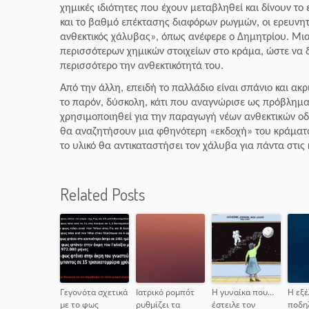
χημικές ιδιότητες που έχουν μεταβληθεί και δίνουν τ
και το βαθμό επέκτασης διαφόρων ρωγμών, οι ερευνητέ
ανθεκτικός χάλυβας», όπως ανέφερε ο Δημητρίου. Μι
περισσότερων χημικών στοιχείων στο κράμα, ώστε να δ
περισσότερο την ανθεκτικότητά του.
Από την άλλη, επειδή το παλλάδιο είναι σπάνιο και ακ
το παρόν, δύσκολη, κάτι που αναγνώρισε ως πρόβλημα 
χρησιμοποιηθεί για την παραγωγή νέων ανθεκτικών οδ
θα αναζητήσουν μια φθηνότερη «εκδοχή» του κράματος 
το υλικό θα αντικαταστήσει τον χάλυβα για πάντα στις
Related Posts
Γεγονότα σχετικά
Ιατρικό ρομπότ
Η γυναίκα που…
Η εξέ
με το φως
ρυθμίζει τα
έστειλε τον
ποδη